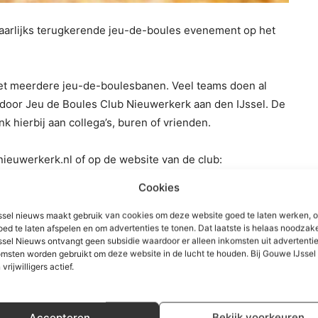
 jaarlijks terugkerende jeu-de-boules evenement op het
et meerdere jeu-de-boulesbanen. Veel teams doen al
 door
Jeu de Boules Club Nieuwerkerk aan den IJssel
. De
 hierbij aan collega’s, buren of vrienden.
ieuwerkerk.nl of op de website van de club:
 euro p.p.
Cookies
 de A-poule spelen alleen geroutineerde spelers van de
sel nieuws maakt gebruik van cookies om deze website goed te laten werken, 
oed te laten afspelen en om advertenties te tonen. Dat laatste is helaas noodzake
r vermakelijk voor toeschouwers.
sel Nieuws ontvangt geen subsidie waardoor er alleen inkomsten uit advertenties
msten worden gebruikt om deze website in de lucht te houden. Bij Gouwe IJsse
 vrijwilligers actief.
Accepteren
Bekijk voorkeuren