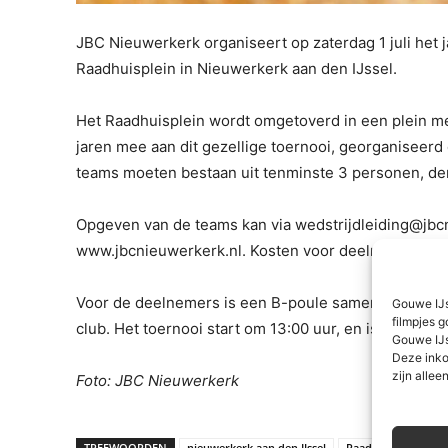
JBC Nieuwerkerk organiseert op zaterdag 1 juli het
Raadhuisplein in Nieuwerkerk aan den IJssel.
Het Raadhuisplein wordt omgetoverd in een plein m
jaren mee aan dit gezellige toernooi, georganiseerd
teams moeten bestaan uit tenminste 3 personen, denk
Opgeven van de teams kan via wedstrijdleiding@jbcn
www.jbcnieuwerkerk.nl. Kosten voor deelname zijn 5
Voor de deelnemers is een B-poule samengesteld: in
Gouwe IJs
filmpjes g
club. Het toernooi start om 13:00 uur, en is ook zee
Gouwe IJs
Deze inko
zijn alleen
Foto: JBC Nieuwerkerk
TREFWOORDEN
nieuwerkerk aan den IJssel
Raadhuisplein