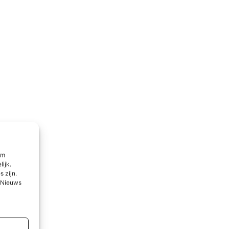
om
lijk.
 zijn.
l Nieuws