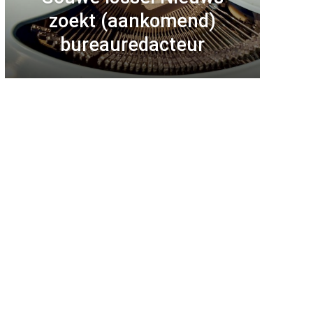
zoekt (aankomend)
bureauredacteur