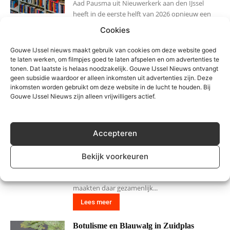
Aad Pausma uit Nieuwerkerk aan den IJssel
heeft in de eerste helft van 2026 opnieuw een
mooi bedrag weten op te halen voor
Cookies
verschillende goede doelen. Met de verkoop
van tweedehands boeken, cd's, lp's en dvd's
Gouwe IJssel nieuws maakt gebruik van cookies om deze website goed
bracht hij in...
te laten werken, om filmpjes goed te laten afspelen en om advertenties te
tonen. Dat laatste is helaas noodzakelijk. Gouwe IJssel Nieuws ontvangt
Lees meer
geen subsidie waardoor er alleen inkomsten uit advertenties zijn. Deze
inkomsten worden gebruikt om deze website in de lucht te houden. Bij
Pluizige monsters gesignaleerd in
Gouwe IJssel Nieuws zijn alleen vrijwilligers actief.
Nieuwerkerk
2 augustus 2026
Accepteren
Wie zaterdag 1 augustus door de Oranjebuurt
of de wijk Esse in Nieuwerkerk aan den IJssel
liep, keek waarschijnlijk even vreemd op. Zes
Bekijk voorkeuren
mensen, gekleed in opvallende dierenkostuums
die deden denken aan figuren uit een tekenfilm,
maakten daar gezamenlijk...
Lees meer
Botulisme en Blauwalg in Zuidplas