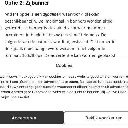
Optie 2: Zijbanner
Andere optie is een
zijbanner
, waarvoor 4 plekken
beschikbaar zijn. De (maximaal) 4 banners worden altijd
0
getoond. De banner is dus altijd zichtbaar maar niet
prominent in beeld bij bezoekers vanaf telefoons. De
volgorde van de banners wordt afgewisseld. De banner in
de zijbalk moet aangeleverd worden in het volgende
formaat: 300x300px. De advertentie kan worden geplaatst
d
in de volgende tijdvakken tegen het onderstaand tarief (ex
Cookies
BTW)
sel nieuws maakt gebruik van cookies om deze website goed te laten werken, 
oed te laten afspelen en om advertenties te tonen. Dat laatste is helaas noodzake
sel Nieuws ontvangt geen subsidie waardoor er alleen inkomsten uit advertenties
msten worden gebruikt om deze website in de lucht te houden. Bij Gouwe IJsse
 vrijwilligers actief.
Accepteren
Bekijk voorkeuren