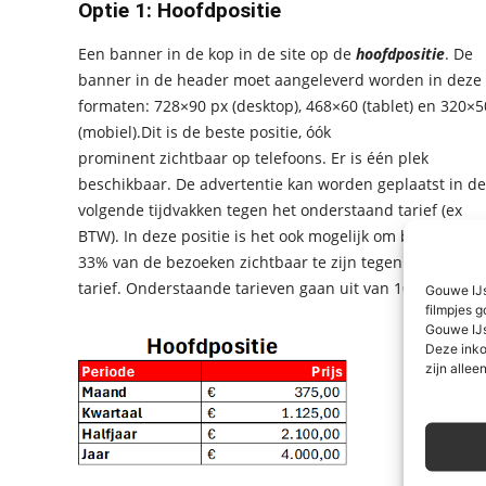
Optie 1: Hoofdpositie
Een banner in de kop in de site op de
hoofdpositie
. De
banner in de header moet aangeleverd worden in deze
formaten: 728×90 px (desktop), 468×60 (tablet) en 320×5
(mobiel).Dit is de beste positie, óók
prominent zichtbaar op telefoons. Er is één plek
beschikbaar. De advertentie kan worden geplaatst in de
volgende tijdvakken tegen het onderstaand tarief (ex
BTW). In deze positie is het ook mogelijk om bijvoorbeel
33% van de bezoeken zichtbaar te zijn tegen een lager
tarief. Onderstaande tarieven gaan uit van 100%.
Gouwe IJs
filmpjes g
Gouwe IJs
Deze inko
zijn alleen