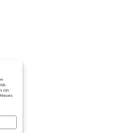
om
lijk.
 zijn.
l Nieuws