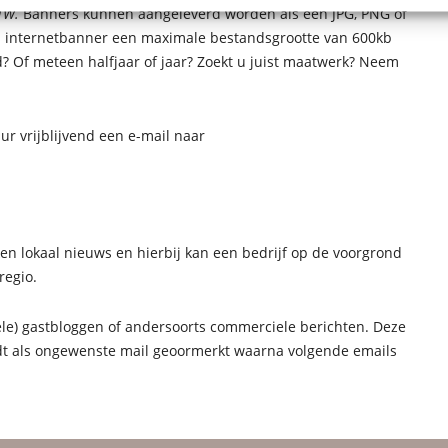
TW.
Banners kunnen aangeleverd worden als een JPG, PNG of
n internetbanner een maximale bestandsgrootte van 600kb
d? Of meteen halfjaar of jaar? Zoekt u juist maatwerk? Neem
ur vrijblijvend een e-mail naar
en lokaal nieuws en hierbij kan een bedrijf op de voorgrond
regio.
le) gastbloggen of andersoorts commerciele berichten. Deze
t als ongewenste mail geoormerkt waarna volgende emails