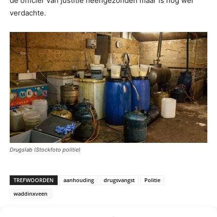
de officier van justitie heengezonden maar is nog wel
verdachte.
Drugslab (Stockfoto politie)
TREFWOORDEN
aanhouding
drugsvangst
Politie
waddinxveen