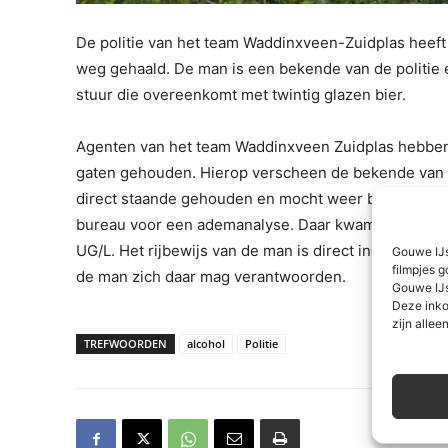
De politie van het team Waddinxveen-Zuidplas heef
weg gehaald.
De man is een bekende van de politie 
stuur die overeenkomt met twintig glazen bier.
Agenten van het team Waddinxveen Zuidplas hebben
gaten gehouden. Hierop verscheen de bekende van de
direct staande gehouden en mocht weer blazen. Me
bureau voor een ademanalyse. Daar kwam men uit op
UG/L. Het rijbewijs van de man is direct ingevorderd
Gouwe IJs
filmpjes g
de man zich daar mag verantwoorden.
Gouwe IJs
Deze inko
zijn alleen
TREFWOORDEN
alcohol
Politie