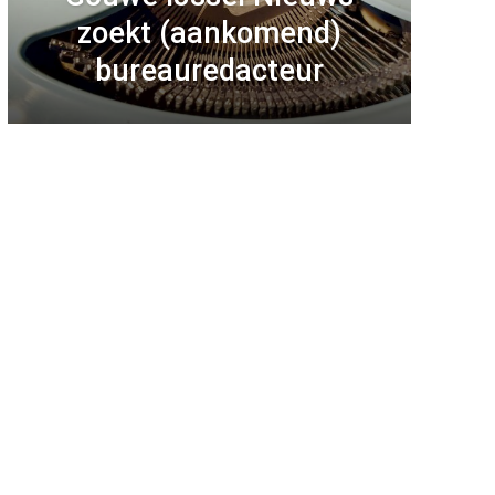
zoekt (aankomend)
bureauredacteur