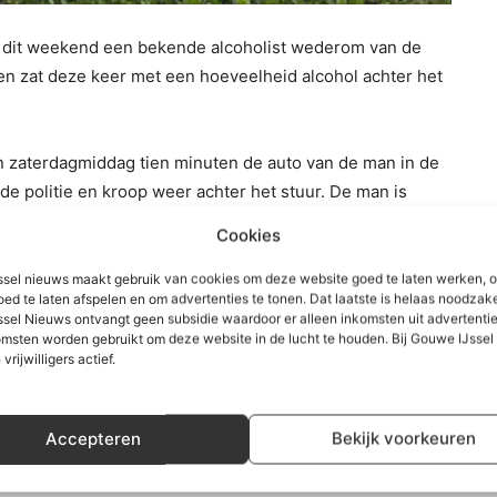
t dit weekend een bekende alcoholist wederom van de
en zat deze keer met een hoeveelheid alcohol achter het
 zaterdagmiddag tien minuten de auto van de man in de
 politie en kroop weer achter het stuur. De man is
t het blaasresultaat werd de man meegenomen naar het
Cookies
 930 UG/L. Voor een ervaren bestuurder is de limiet 220
. Ook is er nu een afspraak bij de rechter gemaakt zodat
sel nieuws maakt gebruik van cookies om deze website goed te laten werken, 
oed te laten afspelen en om advertenties te tonen. Dat laatste is helaas noodzake
sel Nieuws ontvangt geen subsidie waardoor er alleen inkomsten uit advertenties
msten worden gebruikt om deze website in de lucht te houden. Bij Gouwe IJsse
 vrijwilligers actief.
Accepteren
Bekijk voorkeuren