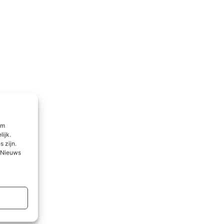
om
lijk.
 zijn.
l Nieuws