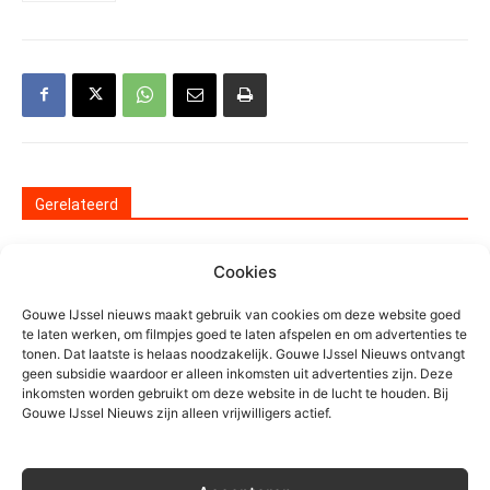
Gerelateerd
Gemeente Waddinxveen koopt
Cookies
oud gemeentehuis
Gouwe IJssel nieuws maakt gebruik van cookies om deze website goed
Algemeen
te laten werken, om filmpjes goed te laten afspelen en om advertenties te
tonen. Dat laatste is helaas noodzakelijk. Gouwe IJssel Nieuws ontvangt
Qbuzz deelt gratis dagkaarten uit
geen subsidie waardoor er alleen inkomsten uit advertenties zijn. Deze
inkomsten worden gebruikt om deze website in de lucht te houden. Bij
aan reizigers in Zuid-Holland Noord
Gouwe IJssel Nieuws zijn alleen vrijwilligers actief.
Algemeen
Verkeer staat stil op A12 en A20