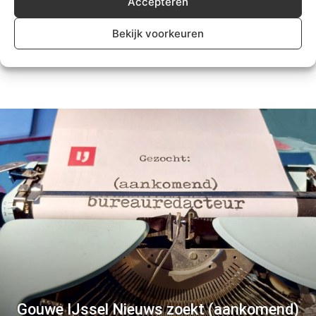
Accepteren
door ernstig ongeval bij Gouda
Bekijk voorkeuren
Algemeen
Gouwe IJssel Nieuws zoekt (aankomend)