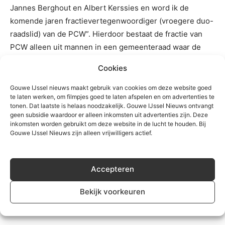
Jannes Berghout en Albert Kerssies en word ik de
komende jaren fractievertegenwoordiger (vroegere duo-
raadslid) van de PCW”. Hierdoor bestaat de fractie van
PCW alleen uit mannen in een gemeenteraad waar de
vrouwen net een meerderheid hebben : 11 vrouwen
Cookies
tegen 10 mannen.
Gouwe IJssel nieuws maakt gebruik van cookies om deze website goed
te laten werken, om filmpjes goed te laten afspelen en om advertenties te
tonen. Dat laatste is helaas noodzakelijk. Gouwe IJssel Nieuws ontvangt
TREFWOORDEN
coalitie
de jong
formatie
waddinxveen
geen subsidie waardoor er alleen inkomsten uit advertenties zijn. Deze
inkomsten worden gebruikt om deze website in de lucht te houden. Bij
Gouwe IJssel Nieuws zijn alleen vrijwilligers actief.
Accepteren
Bekijk voorkeuren
Gerelateerd