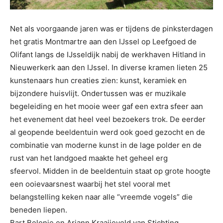
Net als voorgaande jaren was er tijdens de pinksterdagen
het gratis Montmartre aan den IJssel op Leefgoed de
Olifant langs de IJsseldijk nabij de werkhaven Hitland in
Nieuwerkerk aan den IJssel. In diverse kramen lieten 25
kunstenaars hun creaties zien: kunst, keramiek en
bijzondere huisvlijt. Ondertussen was er muzikale
begeleiding en het mooie weer gaf een extra sfeer aan
het evenement dat heel veel bezoekers trok. De eerder
al geopende beeldentuin werd ook goed gezocht en de
combinatie van moderne kunst in de lage polder en de
rust van het landgoed maakte het geheel erg
sfeervol. Midden in de beeldentuin staat op grote hoogte
een ooievaarsnest waarbij het stel vooral met
belangstelling keken naar alle “vreemde vogels” die
beneden liepen.
Bart Belonje en Ariann Kraaijeveld van Stichting