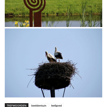
TREFWOORDEN
beeldentuin
leefgoed