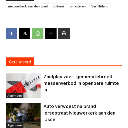
nieuwerkerk aan den IJssel
olifiant
pinksteren
Ver-Hitland
Gerelateerd
Zuidplas voert gemeentebreed
messenverbod in openbare ruimte
in
Algemeen
Auto verwoest na brand
Iersestraat Nieuwerkerk aan den
IJssel
Algemeen