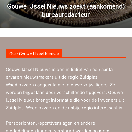
Gouwe IJssel Nieuws zoekt (aankomend)
bureauredacteur
Over Gouwe IJssel Nieuws
Gouwe IJssel Nieuws is een initiatief van een aantal
ervaren nieuwsmakers uit de regio Zuidplas-
Waddinxveen aangevuld met nieuwe vrijwilligers. Ze
worden bijgestaan door verschillende tipgevers. Gouwe
IJssel Nieuws brengt informatie die voor de inwoners uit
Zuidplas, Waddinxveen en de nabije regio interessant is.
Persberichten, (sport)verslagen en andere
mededelingen kunnen verstuurd worden naar ons