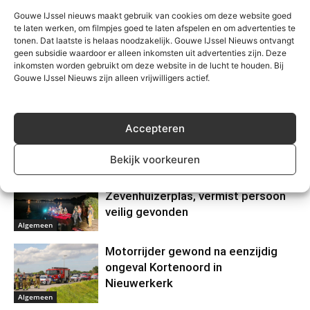
Gouwe IJssel nieuws maakt gebruik van cookies om deze website goed
te laten werken, om filmpjes goed te laten afspelen en om advertenties te
tonen. Dat laatste is helaas noodzakelijk. Gouwe IJssel Nieuws ontvangt
geen subsidie waardoor er alleen inkomsten uit advertenties zijn. Deze
inkomsten worden gebruikt om deze website in de lucht te houden. Bij
Gerelateerd
Gouwe IJssel Nieuws zijn alleen vrijwilligers actief.
Waarschuwing voor
nepzorgmedewerkers in
Accepteren
Moerkapelle
Algemeen
Bekijk voorkeuren
Grote zoektocht op
Zevenhuizerplas, vermist persoon
veilig gevonden
Algemeen
Motorrijder gewond na eenzijdig
ongeval Kortenoord in
Nieuwerkerk
Algemeen