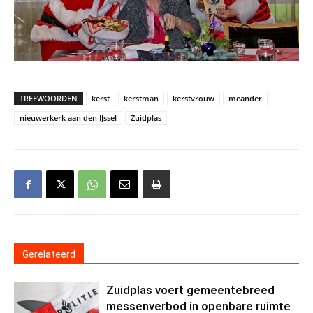
TREFWOORDEN
kerst
kerstman
kerstvrouw
meander
nieuwerkerk aan den IJssel
Zuidplas
Gerelateerd
Zuidplas voert gemeentebreed
messenverbod in openbare ruimte