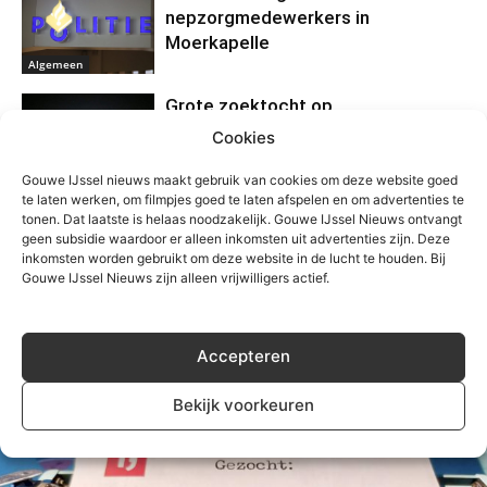
nepzorgmedewerkers in
Moerkapelle
Algemeen
Grote zoektocht op
Zevenhuizerplas, vermist persoon
Cookies
veilig gevonden
Algemeen
Gouwe IJssel nieuws maakt gebruik van cookies om deze website goed
te laten werken, om filmpjes goed te laten afspelen en om advertenties te
Motorrijder gewond na eenzijdig
tonen. Dat laatste is helaas noodzakelijk. Gouwe IJssel Nieuws ontvangt
geen subsidie waardoor er alleen inkomsten uit advertenties zijn. Deze
ongeval Kortenoord in
inkomsten worden gebruikt om deze website in de lucht te houden. Bij
Nieuwerkerk
Gouwe IJssel Nieuws zijn alleen vrijwilligers actief.
Algemeen
Accepteren
Bekijk voorkeuren