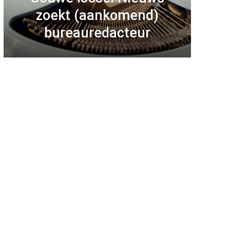
zoekt (aankomend)
bureauredacteur