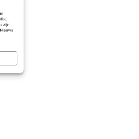
om
lijk.
 zijn.
l Nieuws