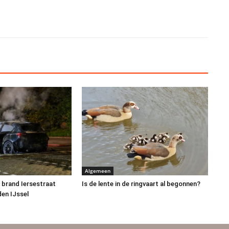
Algemeen
 brand Iersestraat
Is de lente in de ringvaart al begonnen?
den IJssel