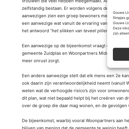
vrouwen die veel hebben meegemaakt. Al deze mens
zelfstandig bestaan. Er worden volgens de Hoop géé
Gouwe IJs
aanwezigen zien een groep bewoners met psychisch
filmpjes g
Gouwe IJs
een aanwezige wat vanuit de ervaring van De Hoop bi
Deze inko
het antwoord
“het slikken van teveel pillen”.
zijn alleen
Een aanwezige op de bijeenkomst vraagt of het allema
gemeente Zuidplas en Woonpartners Midden Holland 
meer onrust zorgt.
Een andere aanwezige stelt dat elk mens een 2e kans 
ook daarin zijn verantwoordelijkheid neemt (vanuit W
weten wat de verhoogde risico’s zijn voor omwonend
dit plan, wat niet bepaald helpt bij het creëren van
over de groep die daar mag wonen, en de gevolgen
De bijeenkomst, waarbij vooral Woonpartners aan het
blijven van mening dat de gemeente te weinig heeft