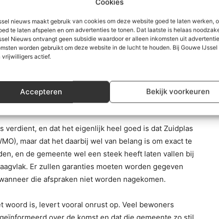
en hebben hulp nodig bij het terugkeren naar een
Cookies
n delinquenten of ex-gedetineerden geplaatst. Enkele
sel nieuws maakt gebruik van cookies om deze website goed te laten werken, 
e problemen als een ongewenst risico. Op de vraag van
oed te laten afspelen en om advertenties te tonen. Dat laatste is helaas noodzake
sel Nieuws ontvangt geen subsidie waardoor er alleen inkomsten uit advertenties
j andere huizen het grootste incident is geweest luidt
msten worden gebruikt om deze website in de lucht te houden. Bij Gouwe IJsse
 vrijwilligers actief.
al al rond is en of het contract getekend is. De
antwoorden dan verschillend en dat is wat voor nog
Accepteren
Bekijk voorkeuren
verdient, en dat het eigenlijk heel goed is dat Zuidplas
MO), maar dat het daarbij wel van belang is om exact te
en, en de gemeente wel een steek heeft laten vallen bij
 draagvlak. Er zullen garanties moeten worden gegeven
 wanneer die afspraken niet worden nagekomen.
 woord is, levert vooral onrust op. Veel bewoners
 geïnformeerd over de komst en dat die gemeente zo stil