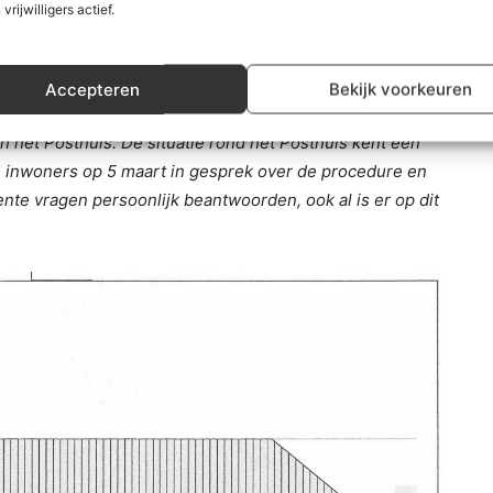
 vrijwilligers actief.
meente Zuidplas weten: ‘
Naar aanleiding van de
Accepteren
Bekijk voorkeuren
hebben wij een aantal vragen ontvangen over de stand
 het Posthuis. De situatie rond het Posthuis kent een
e inwoners op 5 maart in gesprek over de procedure en
te vragen persoonlijk beantwoorden, ook al is er op dit