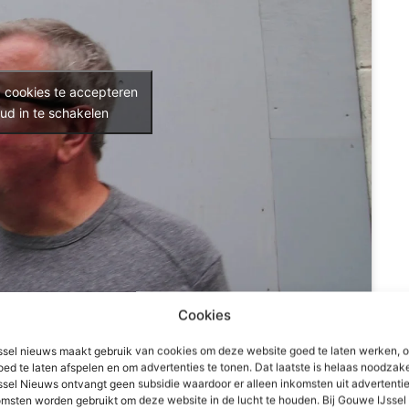
g cookies te accepteren
ud in te schakelen
Cookies
 en de gemeente laat weten aan Gouwe IJssel Nieuws weten
sel nieuws maakt gebruik van cookies om deze website goed te laten werken, 
g te forceren. De gemeente zegt toe de gemeenteraad
oed te laten afspelen en om advertenties te tonen. Dat laatste is helaas noodzake
ag februari stellen raadsleden Karreman(VVD) en de
sel Nieuws ontvangt geen subsidie waardoor er alleen inkomsten uit advertenties
msten worden gebruikt om deze website in de lucht te houden. Bij Gouwe IJsse
ta komt. Die volgt enkele dagen later aan de