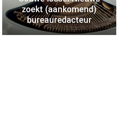
zoekt (aankomend)
bureauredacteur