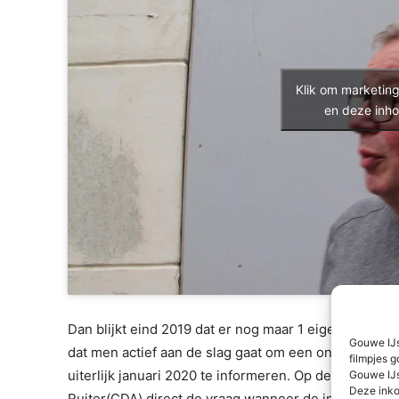
Klik om marketin
en deze inho
Dan blijkt eind 2019 dat er nog maar 1 eigenaar is
Gouwe IJs
dat men actief aan de slag gaat om een ontwikkelin
filmpjes g
uiterlijk januari 2020 te informeren. Op de eerste d
Gouwe IJs
Deze inko
Ruiter(CDA) direct de vraag wanneer de informatieno