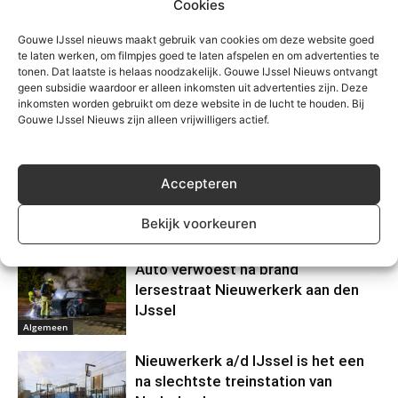
Cookies
Gouwe IJssel nieuws maakt gebruik van cookies om deze website goed
te laten werken, om filmpjes goed te laten afspelen en om advertenties te
tonen. Dat laatste is helaas noodzakelijk. Gouwe IJssel Nieuws ontvangt
geen subsidie waardoor er alleen inkomsten uit advertenties zijn. Deze
inkomsten worden gebruikt om deze website in de lucht te houden. Bij
Gouwe IJssel Nieuws zijn alleen vrijwilligers actief.
Gerelateerd
Zuidplas voert gemeentebreed
Accepteren
messenverbod in openbare ruimte
in
Bekijk voorkeuren
Algemeen
Auto verwoest na brand
Iersestraat Nieuwerkerk aan den
IJssel
Algemeen
Nieuwerkerk a/d IJssel is het een
na slechtste treinstation van