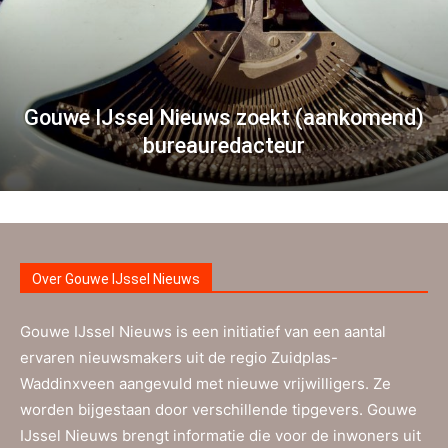
Gouwe IJssel Nieuws zoekt (aankomend)
bureauredacteur
Over Gouwe IJssel Nieuws
Gouwe IJssel Nieuws is een initiatief van een aantal
ervaren nieuwsmakers uit de regio Zuidplas-
Waddinxveen aangevuld met nieuwe vrijwilligers. Ze
worden bijgestaan door verschillende tipgevers. Gouwe
IJssel Nieuws brengt informatie die voor de inwoners uit