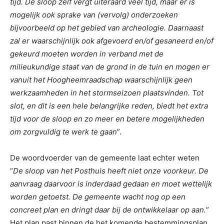
tijd. De sloop zelf vergt uiteraard veel tijd, maar er is
mogelijk ook sprake van (vervolg) onderzoeken
bijvoorbeeld op het gebied van archeologie. Daarnaast
zal er waarschijnlijk ook afgevoerd en/of gesaneerd en/of
gekeurd moeten worden in verband met de
milieukundige staat van de grond in de tuin en mogen er
vanuit het Hoogheemraadschap waarschijnlijk geen
werkzaamheden in het stormseizoen plaatsvinden. Tot
slot, en dit is een hele belangrijke reden, biedt het extra
tijd voor de sloop en zo meer en betere mogelijkheden
om zorgvuldig te werk te gaan
”.
De woordvoerder van de gemeente laat echter weten
“
De sloop van het Posthuis heeft niet onze voorkeur. De
aanvraag daarvoor is inderdaad gedaan en moet wettelijk
worden getoetst. De gemeente wacht nog op een
concreet plan en dringt daar bij de ontwikkelaar op aan.
”
Het plan past binnen de het komende bestemmingsplan