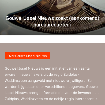
Gouwe IJssel Nieuws zoekt (aankomend)
bureauredacteur
Over Gouwe IJssel Nieuws
Gouwe IJssel Nieuws is een initiatief van een aantal
ervaren nieuwsmakers uit de regio Zuidplas-
Waddinxveen aangevuld met nieuwe vrijwilligers. Ze
worden bijgestaan door verschillende tipgevers. Gouwe
IJssel Nieuws brengt informatie die voor de inwoners uit
Zuidplas, Waddinxveen en de nabije regio interessant is.