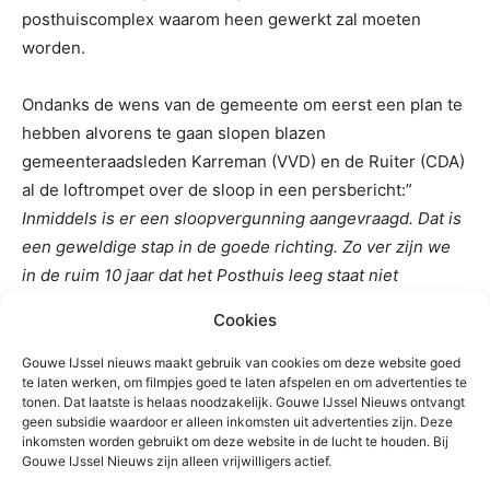
posthuiscomplex waarom heen gewerkt zal moeten
worden.
Ondanks de wens van de gemeente om eerst een plan te
hebben alvorens te gaan slopen blazen
gemeenteraadsleden Karreman (VVD) en de Ruiter (CDA)
al de loftrompet over de sloop in een persbericht:”
Inmiddels is er een sloopvergunning aangevraagd. Dat is
een geweldige stap in de goede richting. Zo ver zijn we
in de ruim 10 jaar dat het Posthuis leeg staat niet
geweest. Raadsleden de Ruiter en Karreman wensen de
Cookies
eigenaar c.q. ontwikkelaar succes toe bij de
herontwikkeling en zij zullen het proces blijvend volgen
Gouwe IJssel nieuws maakt gebruik van cookies om deze website goed
te laten werken, om filmpjes goed te laten afspelen en om advertenties te
totdat er daadwerkelijk gestart wordt met de fysieke
tonen. Dat laatste is helaas noodzakelijk. Gouwe IJssel Nieuws ontvangt
herontwikkeling
” aldus het persbericht.
geen subsidie waardoor er alleen inkomsten uit advertenties zijn. Deze
inkomsten worden gebruikt om deze website in de lucht te houden. Bij
Gouwe IJssel Nieuws zijn alleen vrijwilligers actief.
Zie hier
het dossier over het Posthuis
op de site van