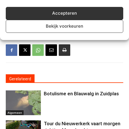
Gouwe IJssel NIeuws
Accepteren
TREFWOORDEN
gemeente
moordrecht
Posthuis
sloop
Bekijk voorkeuren
Gerelateerd
Botulisme en Blauwalg in Zuidplas
Algemeen
Tour du Nieuwerkerk vaart morgen