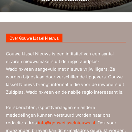
Over Gouwe IJssel Nieuws
Gouwe IJssel Nieuws is een initiatief van een aantal
ervaren nieuwsmakers uit de regio Zuidplas-
Waddinxveen aangevuld met nieuwe vrijwilligers. Ze
worden bijgestaan door verschillende tipgevers. Gouwe
IJssel Nieuws brengt informatie die voor de inwoners uit
Zuidplas, Waddinxveen en de nabije regio interessant is.
Persberichten, (sport)verslagen en andere
mededelingen kunnen verstuurd worden naar ons
redactie-adres
info@gouweijsselnieuws.nl
. Ook voor
ingezonden brieven kan dit e-mailadres gebruikt worden.