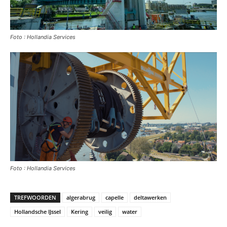
Foto : Hollandia Services
Foto : Hollandia Services
TREFWOORDEN
algerabrug
capelle
deltawerken
Hollandsche IJssel
Kering
veilig
water