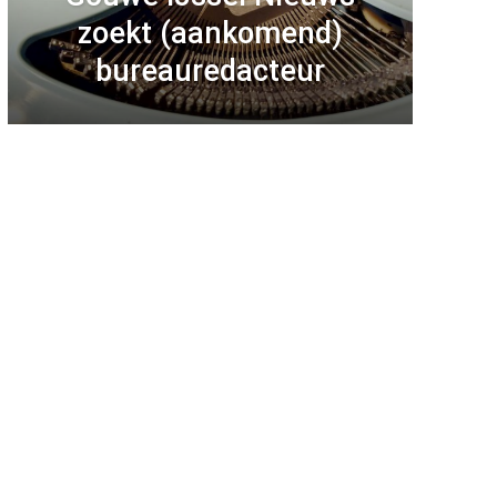
zoekt (aankomend)
bureauredacteur