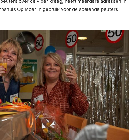
peuters over de vloer kreeg, heeft meerdere adressen in
rpshuis Op Moer in gebruik voor de spelende peuters