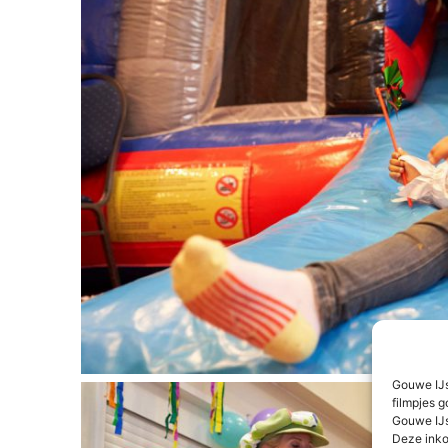
Gouwe IJs
filmpjes g
Gouwe IJs
Deze inko