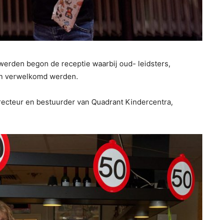
werden begon de receptie waarbij oud- leidsters,
en verwelkomd werden.
irecteur en bestuurder van Quadrant Kindercentra,