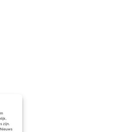
om
lijk.
 zijn.
l Nieuws