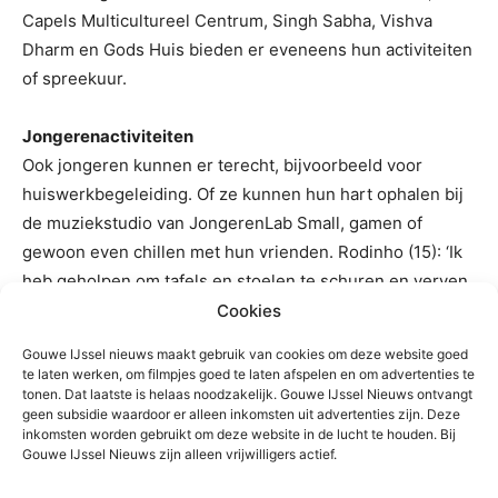
Capels Multicultureel Centrum, Singh Sabha, Vishva
Dharm en Gods Huis bieden er eveneens hun activiteiten
of spreekuur.
Jongerenactiviteiten
Ook jongeren kunnen er terecht, bijvoorbeeld voor
huiswerkbegeleiding. Of ze kunnen hun hart ophalen bij
de muziekstudio van JongerenLab Small, gamen of
gewoon even chillen met hun vrienden. Rodinho (15): ‘Ik
heb geholpen om tafels en stoelen te schuren en verven,
en de muziekstudio geluiddicht te maken. Leuk om te
Cookies
doen!’
Gouwe IJssel nieuws maakt gebruik van cookies om deze website goed
te laten werken, om filmpjes goed te laten afspelen en om advertenties te
tonen. Dat laatste is helaas noodzakelijk. Gouwe IJssel Nieuws ontvangt
Ruimte huren?
geen subsidie waardoor er alleen inkomsten uit advertenties zijn. Deze
Bewoners die ruimte willen huren bij Huis van de Wijk
inkomsten worden gebruikt om deze website in de lucht te houden. Bij
Schollevaar kunnen informeren
Gouwe IJssel Nieuws zijn alleen vrijwilligers actief.
via
hvdwschollevaar@welzijncapelle.nu
.