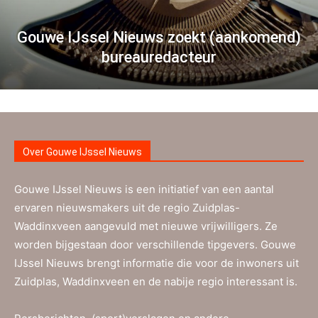
Gouwe IJssel Nieuws zoekt (aankomend)
bureauredacteur
Over Gouwe IJssel Nieuws
Gouwe IJssel Nieuws is een initiatief van een aantal
ervaren nieuwsmakers uit de regio Zuidplas-
Waddinxveen aangevuld met nieuwe vrijwilligers. Ze
worden bijgestaan door verschillende tipgevers. Gouwe
IJssel Nieuws brengt informatie die voor de inwoners uit
Zuidplas, Waddinxveen en de nabije regio interessant is.