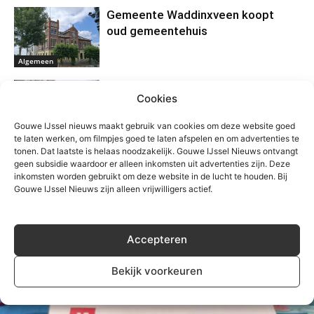
Gemeente Waddinxveen koopt
oud gemeentehuis
Algemeen
Qbuzz deelt gratis dagkaarten uit
Cookies
aan reizigers in Zuid-Holland Noord
Gouwe IJssel nieuws maakt gebruik van cookies om deze website goed
Algemeen
te laten werken, om filmpjes goed te laten afspelen en om advertenties te
tonen. Dat laatste is helaas noodzakelijk. Gouwe IJssel Nieuws ontvangt
Verkeer staat stil op A12 en A20
geen subsidie waardoor er alleen inkomsten uit advertenties zijn. Deze
door ernstig ongeval bij Gouda
inkomsten worden gebruikt om deze website in de lucht te houden. Bij
Gouwe IJssel Nieuws zijn alleen vrijwilligers actief.
Algemeen
Accepteren
Bekijk voorkeuren