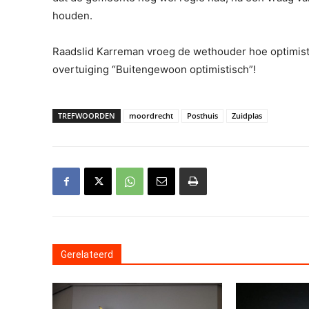
houden.
Raadslid Karreman vroeg de wethouder hoe optimisti
overtuiging “Buitengewoon optimistisch”!
TREFWOORDEN
moordrecht
Posthuis
Zuidplas
Gerelateerd