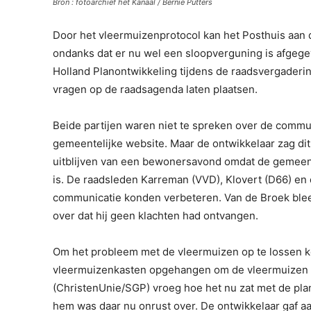
Bron : fotoarchief het Kanaal / Bernie Putters
Door het vleermuizenprotocol kan het Posthuis aan 
ondanks dat er nu wel een sloopverguning is afgege
Holland Planontwikkeling tijdens de raadsvergaderi
vragen op de raadsagenda laten plaatsen.
Beide partijen waren niet te spreken over de comm
gemeentelijke website. Maar de ontwikkelaar zag dit
uitblijven van een bewonersavond omdat de gemee
is. De raadsleden Karreman (VVD), Klovert (D66) en
communicatie konden verbeteren. Van de Broek ble
over dat hij geen klachten had ontvangen.
Om het probleem met de vleermuizen op te lossen 
vleermuizenkasten opgehangen om de vleermuizen el
(ChristenUnie/SGP) vroeg hoe het nu zat met de pla
hem was daar nu onrust over. De ontwikkelaar gaf a