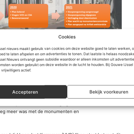
Cookies
sel nieuws maakt gebruik van cookies om deze website goed te laten werken, 
oed te laten afspelen en om advertenties te tonen. Dat laatste is helaas noodzake
en gericht op wethouder Hordijk. Benno de Ruiter begon
sel Nieuws ontvangt geen subsidie waardoor er alleen inkomsten uit advertenties
t: “In 10 jaar kan een hoop gebeuren – We zijn geland op
msten worden gebruikt om deze website in de lucht te houden. Bij Gouwe IJsse
 vrijwilligers actief.
ng – En CDA Zuidplas heeft bijna meer zetels in de
 kan veel veranderen, maar helaas bleef het, ondanks dat
ondom het Posthuis” en vervolgens “Echter valt het onze
Accepteren
Bekijk voorkeuren
r een beetje verder komt, een beetje het ‘houten treintje
een stukje verder”. De vertraging van de bewonersavond
erleg meer was met de monumenten en