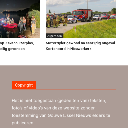
Algemeen
op Zevenhuizerplas,
Motorrijder gewond na eenzijdig ongeval
eilig gevonden
Kortenoord in Nieuwerkerk
Copyright
Het is niet toegestaan (gedeelten van) teksten,
foto’s of video’s van deze website zonder
toestemming van Gouwe IJssel Nieuws elders te
publiceren.