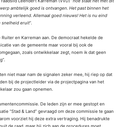
n raadslid Leendert Karreman (VVD) “
hoe staat het met dit
twerp ambtelijk goed is ontvangen. Het past binnen het
nning verleend. Allemaal goed nieuws! Het is nu eind
 snelheid eruit
“.
De Ruiter en Karreman aan. De democraat hekelde de
catie van de gemeente maar vooral bij ook de
 omgegaan, zoals ontwikkelaar zegt, noem ik dat geen
g”.
n niet maar nam de signalen zeker mee, hij riep op dat
en bij de projectleider via de projectpagina van het
wikkelaar zou gaan opnemen.
onumentencommissie. De leden zijn er mee gestopt en
isatie “Stad & Land” gevraagd om deze commissie te gaan
om voorziet hij deze extra vertraging. Hij benadrukte
uit de raad, maar hij zich aan de procedures moet