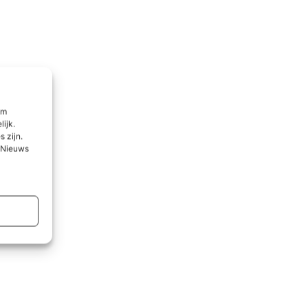
om
lijk.
 zijn.
l Nieuws