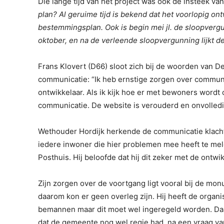
Die lange tijd van het project was ook de insteek va
plan? Al geruime tijd is bekend dat het voorlopig on
bestemmingsplan. Ook is begin mei jl. de sloopvergu
oktober, en na de verleende sloopvergunning lijkt de
Frans Klovert (D66) sloot zich bij de woorden van 
communicatie: “Ik heb ernstige zorgen over communi
ontwikkelaar. Als ik kijk hoe er met bewoners wordt
communicatie. De website is verouderd en onvolledi
Wethouder Hordijk herkende de communicatie klachte
iedere inwoner die hier problemen mee heeft te meld
Posthuis. Hij beloofde dat hij dit zeker met de ont
Zijn zorgen over de voortgang ligt vooral bij de m
daarom kon er geen overleg zijn. Hij heeft de organ
bemannen maar dit moet wel ingeregeld worden. Daar
dat de gemeente nog wel regie had, na een vraag van