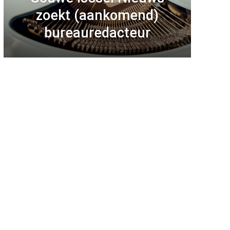
zoekt (aankomend)
bureauredacteur