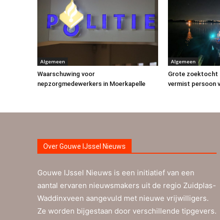
Algemeen
Algemeen
Waarschuwing voor
Grote zoektocht 
nepzorgmedewerkers in Moerkapelle
vermist persoon v
Over Gouwe IJssel Nieuws
Gouwe IJssel Nieuws is een initiatief van een
aantal ervaren nieuwsmakers uit de regio Zuidplas-
Waddinxveen aangevuld met nieuwe vrijwilligers.
Ze worden bijgestaan door verschillende tipgevers.