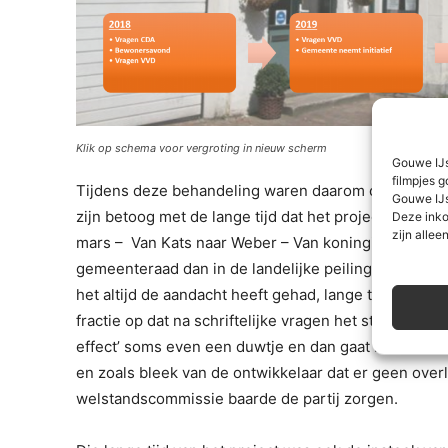
Klik op schema voor vergroting in nieuw scherm
Gouwe IJs
filmpjes g
Tijdens deze behandeling waren daarom ook de pijl
Gouwe IJs
zijn betoog met de lange tijd dat het project nu loop
Deze inko
zijn alleen
mars – Van Kats naar Weber – Van koningin naar koni
gemeenteraad dan in de landelijke peiling Kortom er
het altijd de aandacht heeft gehad, lange tijd stil r
fractie op dat na schriftelijke vragen het steeds wee
effect’ soms even een duwtje en dan gaat het weer 
en zoals bleek van de ontwikkelaar dat er geen ov
welstandscommissie baarde de partij zorgen.