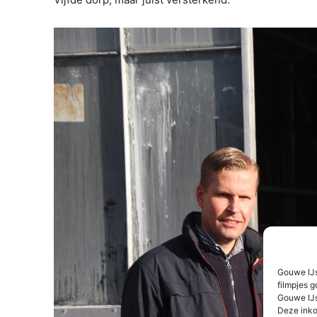
Gouwe IJs
filmpjes g
Gouwe IJs
Deze inko