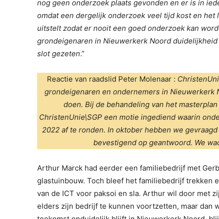
nog geen onderzoek plaats gevonden en er is in iede
omdat een dergelijk onderzoek veel tijd kost en het
uitstelt zodat er nooit een goed onderzoek kan wor
grondeigenaren in Nieuwerkerk Noord duidelijkheid
slot gezeten
.”
Reactie van raadslid Peter Molenaar :
ChristenUni
grondeigenaren en ondernemers in Nieuwerkerk No
doen.
Bij de behandeling van het masterplan
ChristenUnie\SGP een motie ingediend waarin onde
2022 af te ronden.
In oktober hebben we gevraagd of
bevestigend op geantwoord. We wach
Arthur Marck had eerder een familiebedrijf met Ger
glastuinbouw. Toch bleef het familiebedrijf trekken e
van de ICT voor paksoi en sla. Arthur wil door met zij
elders zijn bedrijf te kunnen voortzetten, maar dan 
toekomst onduidelijk blijft in Nieuwerkerk Noord, blijf