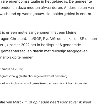
 rare eigendomssituatie in het gebied is. De gemeente
gronden en deze moeten afwaarderen. Andere delen van
s, wachtend op woningbouw. Het poldergebied is enorm
ad is er een motie aangenomen met een kleine
vragen ChristenUnie/SGP, PvdA/GroenLinks, en SP en een
iterlijk zomer 2022 het in beslispunt 6 genoemde
 gemeenteraad, en daarin met duidelijk aangegeven
enario’s op te nemen:
k-Noord ná 2035;
t grootschalig glastuinbouwgebied wordt bestemd;
ord woningbouw wordt gerealiseerd en aan de zuidkant industrie;
atie van Marck: “
Tot op heden heeft voor zover ik weet