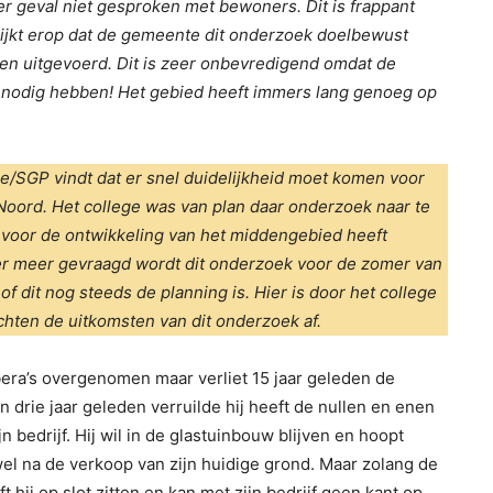
r geval niet gesproken met bewoners. Dit is frappant
 lijkt erop dat de gemeente dit onderzoek doelbewust
den uitgevoerd. Dit is zeer onbevredigend omdat de
 nodig hebben! Het gebied heeft immers lang genoeg op
e/SGP vindt dat er snel duidelijkheid moet komen voor
ord. Het college was van plan daar onderzoek naar te
 voor de ontwikkeling van het middengebied heeft
r meer gevraagd wordt dit onderzoek voor de zomer van
 dit nog steeds de planning is. Hier is door het college
ten de uitkomsten van dit onderzoek af.
bera’s overgenomen maar verliet 15 jaar geleden de
n drie jaar geleden verruilde hij heeft de nullen en enen
n bedrijf. Hij wil in de glastuinbouw blijven en hoopt
wel na de verkoop van zijn huidige grond. Maar zolang de
t hij op slot zitten en kan met zijn bedrijf geen kant op.