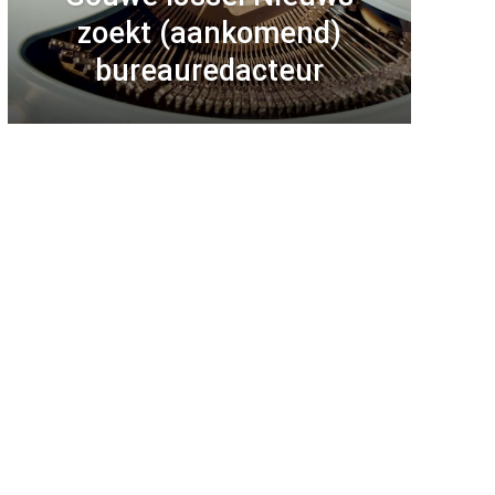
zoekt (aankomend)
bureauredacteur