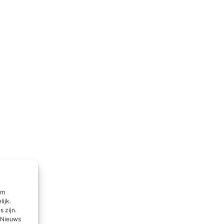
om
lijk.
 zijn.
l Nieuws