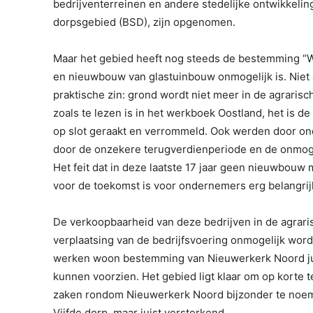
bedrijventerreinen en andere stedelijke ontwikkelin
dorpsgebied (BSD), zijn opgenomen.
Maar het gebied heeft nog steeds de bestemming “Wo
en nieuwbouw van glastuinbouw onmogelijk is. Niet
praktische zin: grond wordt niet meer in de agraris
zoals te lezen is in het werkboek Oostland, het is d
op slot geraakt en verrommeld. Ook werden door on
door de onzekere terugverdienperiode en de onmogel
Het feit dat in deze laatste 17 jaar geen nieuwbouw
voor de toekomst is voor ondernemers erg belangrij
De verkoopbaarheid van deze bedrijven in de agrari
verplaatsing van de bedrijfsvoering onmogelijk wordt
werken woon bestemming van Nieuwerkerk Noord ju
kunnen voorzien. Het gebied ligt klaar om op korte
zaken rondom Nieuwerkerk Noord bijzonder te noem
Vijfde dorp, maar juist versterkend.