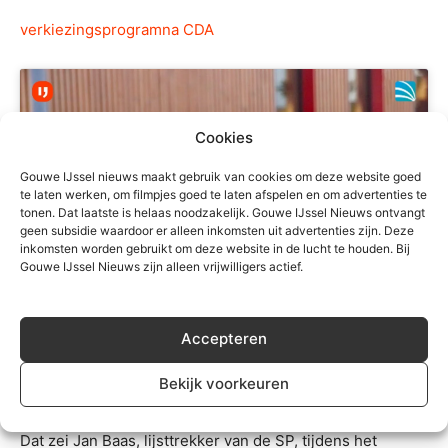
verkiezingsprogramna CDA
Cookies
Klik om marketing cookies te accepteren
Gouwe IJssel nieuws maakt gebruik van cookies om deze website goed
en deze inhoud in te schakelen
te laten werken, om filmpjes goed te laten afspelen en om advertenties te
tonen. Dat laatste is helaas noodzakelijk. Gouwe IJssel Nieuws ontvangt
geen subsidie waardoor er alleen inkomsten uit advertenties zijn. Deze
inkomsten worden gebruikt om deze website in de lucht te houden. Bij
Gouwe IJssel Nieuws zijn alleen vrijwilligers actief.
Accepteren
Jan Baas (SP): ‘Je voert vier jaar campagne’
Bekijk voorkeuren
“Je voert vier jaar campagne en geen anderhalve maand.”
Dat zei Jan Baas, lijsttrekker van de SP, tijdens het