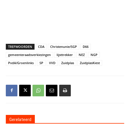
TREFWOORDEN
CDA
Christenunie/SGP
D66
gemeenteraadsverkiezingen
lijsttrekker
NEZ
NGP
PvdA/Groenlinks
SP
VVD
Zuidplas
ZuidplasKiest
Gerelateerd