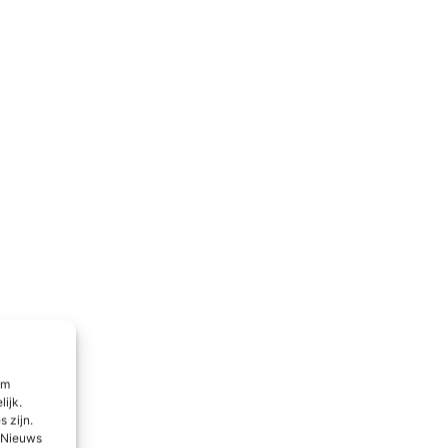
om
lijk.
 zijn.
l Nieuws