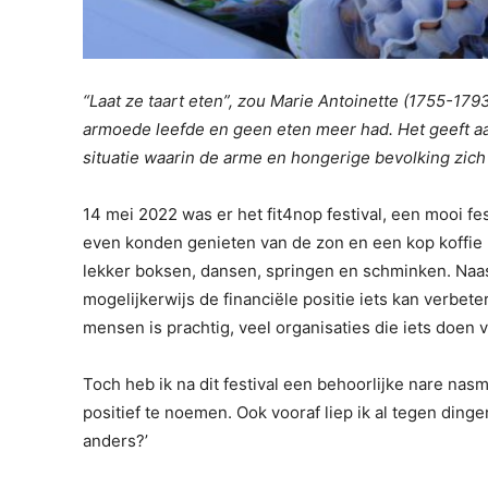
“Laat ze taart eten”, zou Marie Antoinette (1755-17
armoede leefde en geen eten meer had. Het geeft aan
situatie waarin de arme en hongerige bevolking zic
14 mei 2022 was er het fit4nop festival, een mooi fe
even konden genieten van de zon en een kop koffie 
lekker boksen, dansen, springen en schminken. Naas
mogelijkerwijs de financiële positie iets kan verbet
mensen is prachtig, veel organisaties die iets doen 
Toch heb ik na dit festival een behoorlijke nare n
positief te noemen. Ook vooraf liep ik al tegen dingen
anders?’