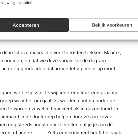
 vrijwilligers actief.
aar hebben. Het zuurverdiende geld mocht alleen
an de rijkelui die dit bedacht hadden. Hield je je niet aan
 (oftewel werken zonder dat je ook maar iets krijgt). In
Accepteren
Bekijk voorkeuren
ede daadwerkelijk volledig afgeschaft door
dit in talloze musea die veel toeristen trekken. Maar ik,
en noemen, en dat we deze variant tot de dag van
 achterliggende idee dat armoedehulp meer op moet
goed we bezig zijn, terwijl iedereen leuk een graantje
 groep waar het om gaat, zij worden continu onder de
lpen te worden zowel in financiëel als in gezondheid. In
e niemand in de doelgroep helpen door ze aan zoveel
en nog steeds angst door te stellen dat je je aan de
eren, of anders………. Zelfs een crimineel heeft het vaak