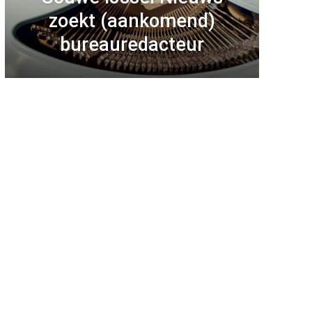
zoekt (aankomend)
bureauredacteur