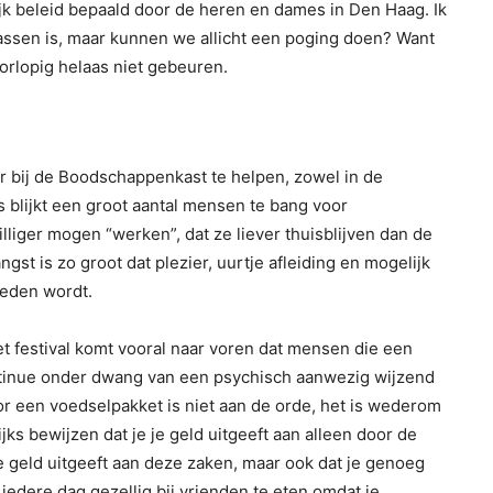
ijk beleid bepaald door de heren en dames in Den Haag. Ik
 passen is, maar kunnen we allicht een poging doen? Want
oorlopig helaas niet gebeuren.
er bij de Boodschappenkast te helpen, zowel in de
s blijkt een groot aantal mensen te bang voor
illiger mogen “werken”, dat ze liever thuisblijven dan de
gst is zo groot dat plezier, uurtje afleiding en mogelijk
meden wordt.
 festival komt vooral naar voren dat mensen die een
ontinue onder dwang van een psychisch aanwezig wijzend
 een voedselpakket is niet aan de orde, het is wederom
s bewijzen dat je je geld uitgeeft aan alleen door de
je geld uitgeeft aan deze zaken, maar ook dat je genoeg
 iedere dag gezellig bij vrienden te eten omdat je