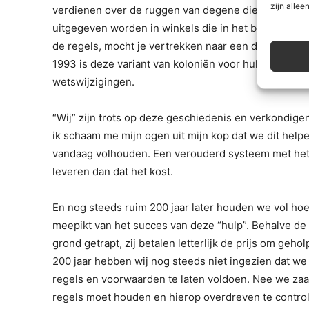
zijn alleen
verdienen over de ruggen van degene die het al zw
uitgegeven worden in winkels die in het bezit waren v
de regels, mocht je vertrekken naar een dwangkolonie
1993 is deze variant van koloniën voor hulp bij armo
wetswijzigingen.
“Wij” zijn trots op deze geschiedenis en verkondigen 
ik schaam me mijn ogen uit mijn kop dat we dit help
vandaag volhouden. Een verouderd systeem met het
leveren dan dat het kost.
En nog steeds ruim 200 jaar later houden we vol hoe 
meepikt van het succes van deze “hulp”. Behalve de
grond getrapt, zij betalen letterlijk de prijs om geho
200 jaar hebben wij nog steeds niet ingezien dat w
regels en voorwaarden te laten voldoen. Nee we zaai
regels moet houden en hierop overdreven te control