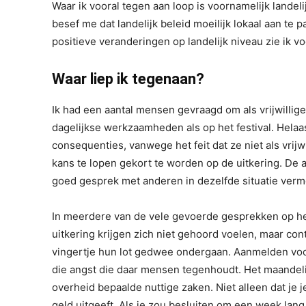
Waar ik vooral tegen aan loop is voornamelijk landel
besef me dat landelijk beleid moeilijk lokaal aan te
positieve veranderingen op landelijk niveau zie ik v
Waar liep ik tegenaan?
Ik had een aantal mensen gevraagd om als vrijwillig
dagelijkse werkzaamheden als op het festival. Helaa
consequenties, vanwege het feit dat ze niet als vrijw
kans te lopen gekort te worden op de uitkering. De an
goed gesprek met anderen in dezelfde situatie ver
In meerdere van de vele gevoerde gesprekken op het
uitkering krijgen zich niet gehoord voelen, maar c
vingertje hun lot gedwee ondergaan. Aanmelden voor
die angst die daar mensen tegenhoudt. Het maandelijk
overheid bepaalde nuttige zaken. Niet alleen dat je 
geld uitgeeft. Als je zou besluiten om een week lang