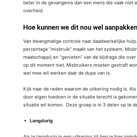
beter in de gevangenis dan een mens die vaak niet 
overheid.
Hoe kunnen we dit nou wel aanpakke
Van dwangmatige controle naar daadwerkelijke hulp.
percentage “misbruik” maakt van het systeem. Misbru
maatschappij en “genieten” van de bijdrage die over
op dit moment niet. Misbruikers moeten gestraft wor
wel mee wil werken daar de dupe van is.
Kijk naar de reden waarom de uitkering nodig is. Als 
door eigen toedoen in de situatie terecht is gekomen 
situatie wil komen. Deze groep is in 3 delen op te d
Langdurig
Als je langdurig in een uitkering zit ben je hier inmi