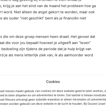
, krijg je aan het eind van de maand het probleem hoe ga
rt word. Niet alleen de angst gekort te worden, maar ook
ls ouder “niet geschikt” bent als je financiën niet
ess die om deze groep mensen heen draait. Het gevoel dat
aat die voor jou bepaalt hoeveel je uitgeeft aan “leven”
 bedoeling zijn tijdens de periode dat je hulp krijgt van
 je als mens letterlijk ziek van, ik als aanhoorder word
Cookies
 idee om mensen in armoede te helpen. Hij deed dit
school konden en er medische hulp was. Dit alles onder
sel nieuws maakt gebruik van cookies om deze website goed te laten werken, 
oed te laten afspelen en om advertenties te tonen. Dat laatste is helaas noodzake
ig idee zou je zeggen, iedereen werkt, is gezond en
sel Nieuws ontvangt geen subsidie waardoor er alleen inkomsten uit advertenties
 anders dan een verkapte versie om zelf meer geld te
msten worden gebruikt om deze website in de lucht te houden. Bij Gouwe IJsse