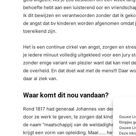
behoefte hebt aan een luisterend oor en vriendschap
ik dit bewijzen en verantwoorden zonder dat ik geko
de angst dat bv kinderen worden afgenomen omdat je a
toereikend zijn.
Het is een continue cirkel van angst, zorgen en str
je iedere minuut volledig uitgekleed voor een jury st
zonder enige variant van plezier want dat kan niet de
de overheid. En dat doet wat met de mens!!! Daar word
daar al ziek van.
Waar komt dit nou vandaan?
Rond 1817 had generaal Johannes van den Bosch het
door ze werk te geven, te zorgen dat kinderen naar 
Gouwe IJs
filmpjes g
de naam “maatschappij van de weldadigheid”. Pracht
Gouwe IJs
krijgt een vorm van opleiding. Maar…… het was niets
Deze inko