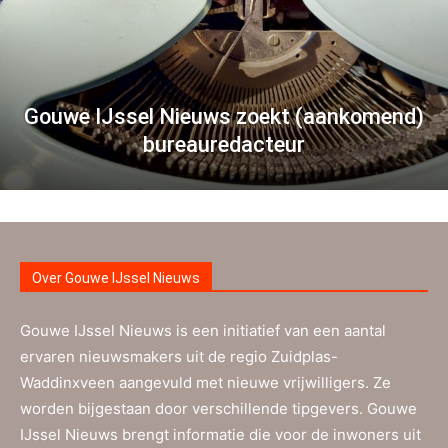
Gouwe IJssel Nieuws zoekt (aankomend)
bureauredacteur
Over Gouwe IJssel Nieuws
Gouwe IJssel Nieuws is een initiatief van een aantal
ervaren nieuwsmakers uit de regio Zuidplas-
Waddinxveen aangevuld met nieuwe vrijwilligers. Ze
worden bijgestaan door verschillende tipgevers. Gouwe
IJssel Nieuws brengt informatie die voor de inwoners uit