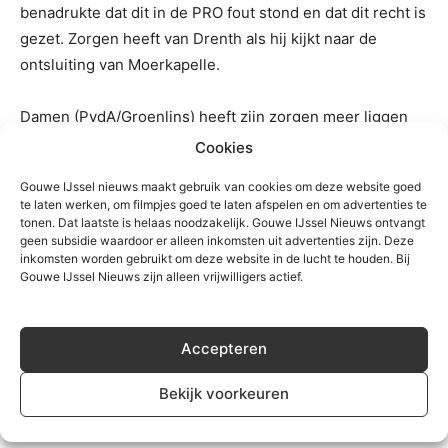
benadrukte dat dit in de PRO fout stond en dat dit recht is
gezet. Zorgen heeft van Drenth als hij kijkt naar de
ontsluiting van Moerkapelle.
Damen (PvdA/Groenlins) heeft zijn zorgen meer liggen
bij de gemeentelijke capaciteiten. Hij benadrukt dat er
Cookies
geen kwalitatieve klachten zijn maar vraagt zich openlijk
Gouwe IJssel nieuws maakt gebruik van cookies om deze website goed
af of er wel genoeg capaciteit is, is het nog allemaal te
te laten werken, om filmpjes goed te laten afspelen en om advertenties te
behappen voor Zuidplas wat er in de PRO staat. Zo wil hij
tonen. Dat laatste is helaas noodzakelijk. Gouwe IJssel Nieuws ontvangt
geen subsidie waardoor er alleen inkomsten uit advertenties zijn. Deze
graag dat ook het plan voor de Mossen reconstructie in
inkomsten worden gebruikt om deze website in de lucht te houden. Bij
de PRO wordt opgenomen, iets wat wethouder Zijlstra
Gouwe IJssel Nieuws zijn alleen vrijwilligers actief.
weigert omdat 2030 buiten de planperiode ligt van het
PRO. Damen heeft nog wat restpunten over de
Accepteren
opknapbeurt van de Noordelijke Dwarsweg die hij in een
presentatie laat zien.
Bekijk voorkeuren
Voor het dorp Zevenhuizen heeft Damen wel zorgen. Hij