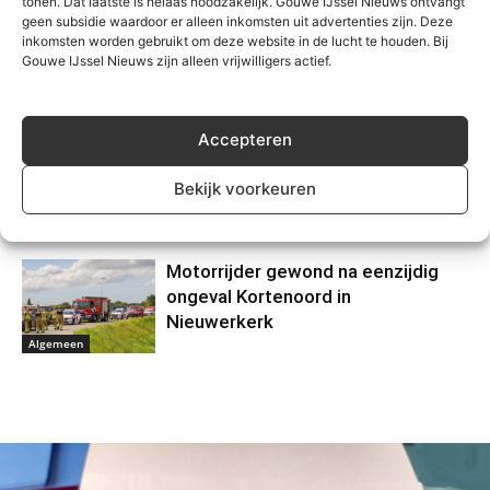
tonen. Dat laatste is helaas noodzakelijk. Gouwe IJssel Nieuws ontvangt
geen subsidie waardoor er alleen inkomsten uit advertenties zijn. Deze
inkomsten worden gebruikt om deze website in de lucht te houden. Bij
Waarschuwing voor
Gouwe IJssel Nieuws zijn alleen vrijwilligers actief.
nepzorgmedewerkers in
Moerkapelle
Algemeen
Accepteren
Grote zoektocht op
Zevenhuizerplas, vermist persoon
Bekijk voorkeuren
veilig gevonden
Algemeen
Motorrijder gewond na eenzijdig
ongeval Kortenoord in
Nieuwerkerk
Algemeen