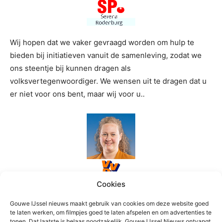
Wij hopen dat we vaker gevraagd worden om hulp te
bieden bij initiatieven vanuit de samenleving, zodat we
ons steentje bij kunnen dragen als
volksvertegenwoordiger. We wensen uit te dragen dat u
er niet voor ons bent, maar wij voor u..
Cookies
Gouwe IJssel nieuws maakt gebruik van cookies om deze website goed
In 2023 blijft de VVD zich inzetten voor Zuidplas. We
te laten werken, om filmpjes goed te laten afspelen en om advertenties te
blijven scherp op lokale lasten. Het Vijfde Dorp en
tonen. Dat laatste is helaas noodzakelijk. Gouwe IJssel Nieuws ontvangt