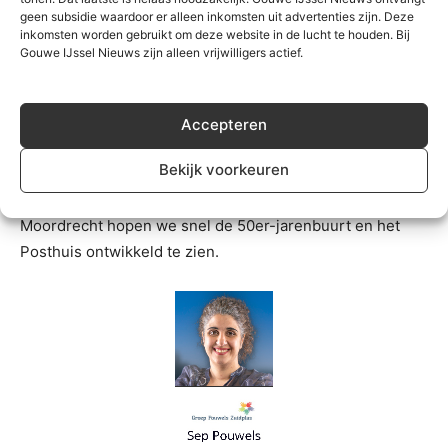
duurzame energie worden weer grote onderwerpen voor
geen subsidie waardoor er alleen inkomsten uit advertenties zijn. Deze
inkomsten worden gebruikt om deze website in de lucht te houden. Bij
de fractie. We houden aandacht voor alle dorpen; in
Gouwe IJssel Nieuws zijn alleen vrijwilligers actief.
Nieuwerkerk heeft de verkeerssituatie rond het
Raadhuisplein onze aandacht, in Moerkapelle willen we
de Dorpsstraat levendig houden. We konden zorgen dat
Accepteren
de 2e supermarkt in Zevenhuizen er komt, in 2023
Bekijk voorkeuren
zoeken we met het college naar de juiste locatie. Ook is
het nodig dat de nieuwe Zevenster er komt. In
Moordrecht hopen we snel de 50er-jarenbuurt en het
Posthuis ontwikkeld te zien.