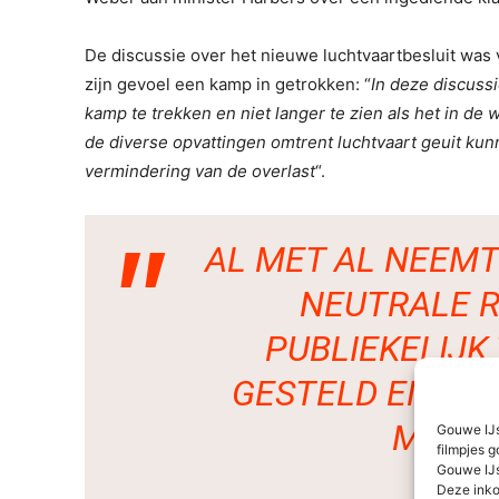
De discussie over het nieuwe luchtvaartbesluit wa
zijn gevoel een kamp in getrokken: “
In deze discuss
kamp te trekken en niet langer te zien als het in de
de diverse opvattingen omtrent luchtvaart geuit k
vermindering van de overlast
“.
AL MET AL NEEMT 
NEUTRALE R
PUBLIEKELIJK
GESTELD EN DA
MIJN 
Gouwe IJs
filmpjes g
Gouwe IJs
Deze inko