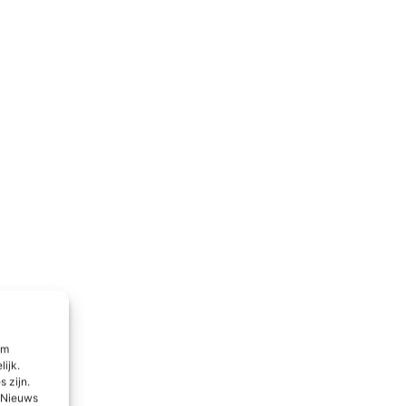
om
lijk.
 zijn.
l Nieuws