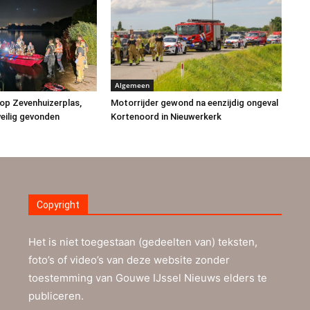
Algemeen
op Zevenhuizerplas,
Motorrijder gewond na eenzijdig ongeval
eilig gevonden
Kortenoord in Nieuwerkerk
Copyright
Het is niet toegestaan (gedeelten van) teksten,
foto’s of video’s van deze website zonder
toestemming van Gouwe IJssel Nieuws elders te
publiceren.