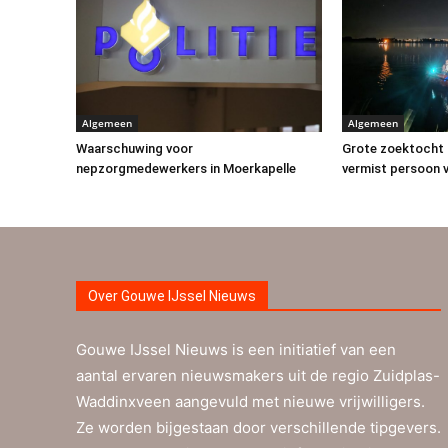
Algemeen
Algemeen
Waarschuwing voor
Grote zoektocht 
nepzorgmedewerkers in Moerkapelle
vermist persoon v
Over Gouwe IJssel Nieuws
Gouwe IJssel Nieuws is een initiatief van een
aantal ervaren nieuwsmakers uit de regio Zuidplas-
Waddinxveen aangevuld met nieuwe vrijwilligers.
Ze worden bijgestaan door verschillende tipgevers.