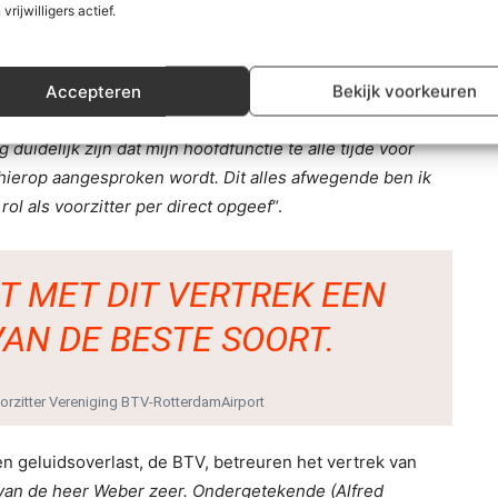
Han Weber
 vrijwilligers actief.
er gaat botsen met zijn burgemeesterschap van de
Accepteren
Bekijk voorkeuren
t mijn neutrale rol als voorzitter publiekelijk ter
ijn hoofdfunctie. De kans op zo’n botsing lijkt groter
uidelijk zijn dat mijn hoofdfunctie te alle tijde voor
hierop aangesproken wordt. Dit alles afwegende ben ik
rol als voorzitter per direct opgeef
“.
T MET DIT VERTREK EEN
AN DE BESTE SOORT.
oorzitter Vereniging BTV-RotterdamAirport
 geluidsoverlast, de BTV, betreuren het vertrek van
 van de heer Weber zeer. Ondergetekende (Alfred