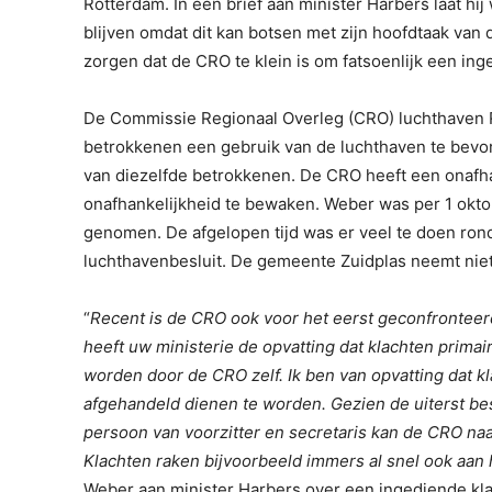
Rotterdam. In een brief aan minister Harbers laat hij 
blijven omdat dit kan botsen met zijn hoofdtaak va
zorgen dat de CRO te klein is om fatsoenlijk een in
De Commissie Regionaal Overleg (CRO) luchthaven R
betrokkenen een gebruik van de luchthaven te bevor
van diezelfde betrokkenen. De CRO heeft een onafha
onafhankelijkheid te bewaken. Weber was per 1 okto
genomen. De afgelopen tijd was er veel te doen rond
luchthavenbesluit. De gemeente Zuidplas neemt niet 
“
Recent is de CRO ook voor het eerst geconfronteer
heeft uw ministerie de opvatting dat klachten prima
worden door de CRO zelf. Ik ben van opvatting dat k
afgehandeld dienen te worden. Gezien de uiterst b
persoon van voorzitter en secretaris kan de CRO naa
Klachten raken bijvoorbeeld immers al snel ook aan h
Weber aan minister Harbers over een ingediende kla