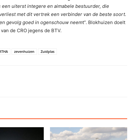
s een uiterst integere en aimabele bestuurder, die
rliest met dit vertrek een verbinder van de beste soort.
k en gevolg goed in ogenschouw neem
t”. Blokhuizen doelt
n van de CRO jegens de BTV.
RTHA
zevenhuizen
Zuidplas