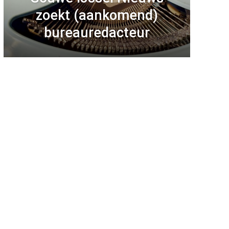
zoekt (aankomend)
bureauredacteur