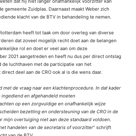
weten dat hij niet langer onafhankelijk voorzitter kan
n de gemeente Zuidplas. Daarnaast maakt Weber zich
gediende klacht van de BTV in behandeling te nemen.
otterdam heeft tot taak om door overleg van diverse
deren dat zoveel mogelijk recht doet aan de belangen
nkelijke rol en doet er veel aan om deze
ber 2021 aangetreden en heeft nu dus per direct ontslag
 de luchthaven met de participatie van het
direct deel aan de CRO ook al is die wens daar.
d met de vraag naar een klachtenprocedure. In dat kader
ir ingediend en afgehandeld moeten
lachten op een zorgvuldige en onafhankelijk wijze
escheiden bezetting en ondersteuning van de CRO in de
r mijn overtuiging niet aan deze standaard voldoen.
et handelen van de secretaris of voorzitter
” schrijft
cht van de BTV.