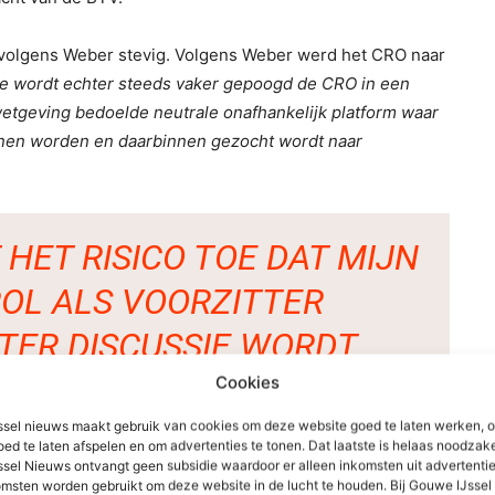
s volgens Weber stevig. Volgens Weber werd het CRO naar
ie wordt echter steeds vaker gepoogd de CRO in een
 wetgeving bedoelde neutrale onafhankelijk platform waar
unnen worden en daarbinnen gezocht wordt naar
HET RISICO TOE DAT MIJN
OL ALS VOORZITTER
 TER DISCUSSIE WORDT
ARMEE KAN BOTSEN MET
Cookies
HOOFDFUNCTIE
sel nieuws maakt gebruik van cookies om deze website goed te laten werken, 
oed te laten afspelen en om advertenties te tonen. Dat laatste is helaas noodzake
sel Nieuws ontvangt geen subsidie waardoor er alleen inkomsten uit advertenties
msten worden gebruikt om deze website in de lucht te houden. Bij Gouwe IJsse