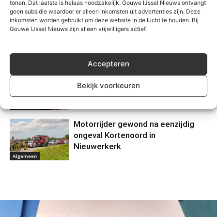
tonen. Dat laatste is helaas noodzakelijk. Gouwe IJssel Nieuws ontvangt
geen subsidie waardoor er alleen inkomsten uit advertenties zijn. Deze
inkomsten worden gebruikt om deze website in de lucht te houden. Bij
Waarschuwing voor
Gouwe IJssel Nieuws zijn alleen vrijwilligers actief.
nepzorgmedewerkers in
Moerkapelle
Algemeen
Accepteren
Grote zoektocht op
Zevenhuizerplas, vermist persoon
Bekijk voorkeuren
veilig gevonden
Algemeen
Motorrijder gewond na eenzijdig
ongeval Kortenoord in
Nieuwerkerk
Algemeen