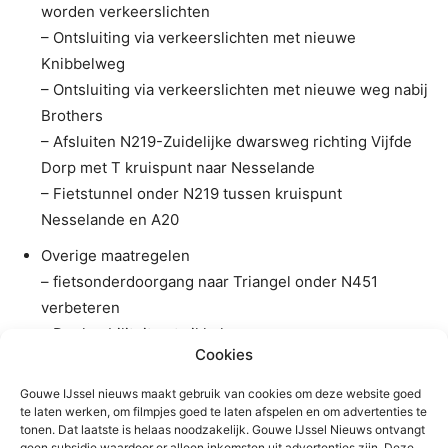
worden verkeerslichten
– Ontsluiting via verkeerslichten met nieuwe
Knibbelweg
– Ontsluiting via verkeerslichten met nieuwe weg nabij
Brothers
– Afsluiten N219-Zuidelijke dwarsweg richting Vijfde
Dorp met T kruispunt naar Nesselande
– Fietstunnel onder N219 tussen kruispunt
Nesselande en A20
Overige maatregelen
– fietsonderdoorgang naar Triangel onder N451
verbeteren
– Deelmobiliteit ontwikkelen
Cookies
– Ambitie fietsroude Gouda-Rotterdam impuls geven
– Blijven inzetten voor station Gouweknoop.
Gouwe IJssel nieuws maakt gebruik van cookies om deze website goed
te laten werken, om filmpjes goed te laten afspelen en om advertenties te
tonen. Dat laatste is helaas noodzakelijk. Gouwe IJssel Nieuws ontvangt
Belangen
geen subsidie waardoor er alleen inkomsten uit advertenties zijn. Deze