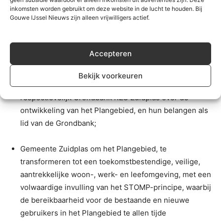
inkomsten worden gebruikt om deze website in de lucht te houden. Bij
Gouwe IJssel Nieuws zijn alleen vrijwilligers actief.
In het deelakkoord staan de belangen van de
ondertekenaars alsvolgt omschreven :
Accepteren
Partijen om invulling te geven aan de afspraken in de
Bestuurlijke Overeenkomst en de daarmee
Bekijk voorkeuren
samenhangende Koopovereenkomsten met Provincie
respectievelijk Grondbank RZG Zuidplas over de
ontwikkeling van het Plangebied, en hun belangen als
lid van de Grondbank;
Gemeente Zuidplas om het Plangebied, te
transformeren tot een toekomstbestendige, veilige,
aantrekkelijke woon-, werk- en leefomgeving, met een
volwaardige invulling van het STOMP-principe, waarbij
de bereikbaarheid voor de bestaande en nieuwe
gebruikers in het Plangebied te allen tijde