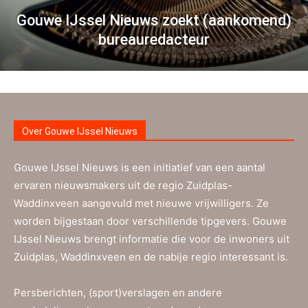
Gouwe IJssel Nieuws zoekt (aankomend)
bureauredacteur
Over Gouwe IJssel Nieuws
Gouwe IJssel Nieuws is een initiatief van een aantal
ervaren nieuwsmakers uit de regio Zuidplas-
Waddinxveen aangevuld met nieuwe vrijwilligers. Ze
worden bijgestaan door verschillende tipgevers. Gouwe
IJssel Nieuws brengt informatie die voor de inwoners uit
Zuidplas, Waddinxveen en de nabije regio interessant is.
Persberichten, (sport)verslagen en andere