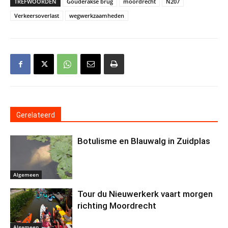
TREFWOORDEN
Gouderakse brug
moordrecht
N207
Verkeersoverlast
wegwerkzaamheden
Gerelateerd
Botulisme en Blauwalg in Zuidplas
Algemeen
Tour du Nieuwerkerk vaart morgen
richting Moordrecht
Algemeen