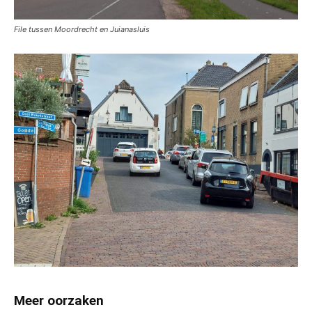
File tussen Moordrecht en Juianasluis
Meer oorzaken