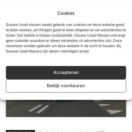
De wegwerkzaamheden op de N207 zijn niet de enige
Cookies
oorzaak van de verkeersoverlast. Ook de afsluiting van
de afrit Gouda en ongevalsonderzoek op de
Gouwe IJssel nieuws maakt gebruik van cookies om deze website goed
Burgemeester Van Reenensingel veroorzaakte
te laten werken, om filmpjes goed te laten afspelen en om advertenties te
tonen. Dat laatste is helaas noodzakelijk. Gouwe IJssel Nieuws ontvangt
verkeershinder. In de onderstaande video een impressie.
geen subsidie waardoor er alleen inkomsten uit advertenties zijn. Deze
inkomsten worden gebruikt om deze website in de lucht te houden. Bij
Gouwe IJssel Nieuws zijn alleen vrijwilligers actief.
Accepteren
Klik om marketing cookies te accepteren
Bekijk voorkeuren
en deze inhoud in te schakelen