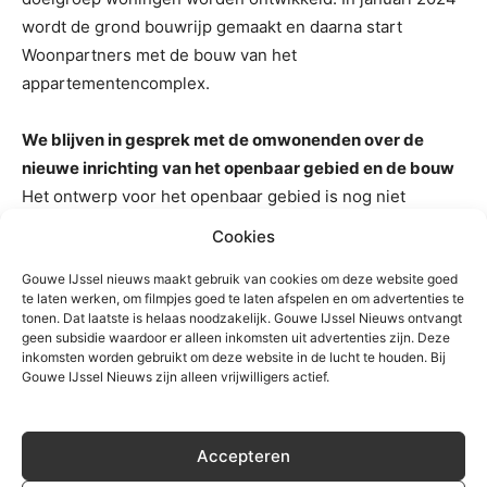
wordt de grond bouwrijp gemaakt en daarna start
Woonpartners met de bouw van het
appartementencomplex.
We blijven in gesprek met de omwonenden over de
nieuwe inrichting van het openbaar gebied en de bouw
Het ontwerp voor het openbaar gebied is nog niet
definitief. Om van een voorlopig naar definitief ontwerp te
Cookies
gaan betrekt Waddinxveen de omwonenden. Voor de
bouw zijn er uitgangspunten opgenomen met
Gouwe IJssel nieuws maakt gebruik van cookies om deze website goed
te laten werken, om filmpjes goed te laten afspelen en om advertenties te
Woonpartners, waarbij nadrukkelijk aandacht is voor
tonen. Dat laatste is helaas noodzakelijk. Gouwe IJssel Nieuws ontvangt
overlast en communicatie.
geen subsidie waardoor er alleen inkomsten uit advertenties zijn. Deze
inkomsten worden gebruikt om deze website in de lucht te houden. Bij
Gouwe IJssel Nieuws zijn alleen vrijwilligers actief.
TREFWOORDEN
waddinxveen
Accepteren