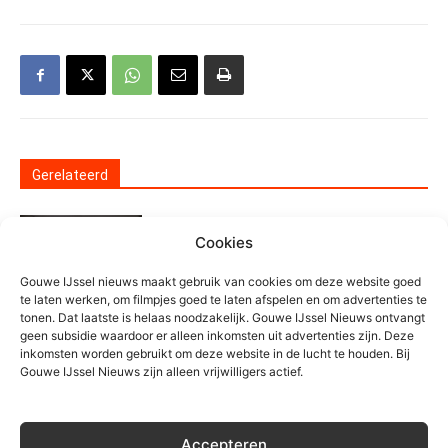
Gerelateerd
Waarschuwing voor
Cookies
nepzorgmedewerkers in
Moerkapelle
Gouwe IJssel nieuws maakt gebruik van cookies om deze website goed
Algemeen
te laten werken, om filmpjes goed te laten afspelen en om advertenties te
tonen. Dat laatste is helaas noodzakelijk. Gouwe IJssel Nieuws ontvangt
Grote zoektocht op
geen subsidie waardoor er alleen inkomsten uit advertenties zijn. Deze
Zevenhuizerplas, vermist persoon
inkomsten worden gebruikt om deze website in de lucht te houden. Bij
Gouwe IJssel Nieuws zijn alleen vrijwilligers actief.
veilig gevonden
Algemeen
Motorrijder gewond na eenzijdig
Accepteren