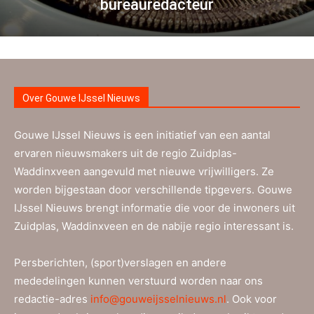
bureauredacteur
Over Gouwe IJssel Nieuws
Gouwe IJssel Nieuws is een initiatief van een aantal
ervaren nieuwsmakers uit de regio Zuidplas-
Waddinxveen aangevuld met nieuwe vrijwilligers. Ze
worden bijgestaan door verschillende tipgevers. Gouwe
IJssel Nieuws brengt informatie die voor de inwoners uit
Zuidplas, Waddinxveen en de nabije regio interessant is.
Persberichten, (sport)verslagen en andere
mededelingen kunnen verstuurd worden naar ons
redactie-adres
info@gouweijsselnieuws.nl
. Ook voor