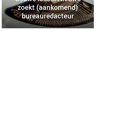
zoekt (aankomend)
bureauredacteur