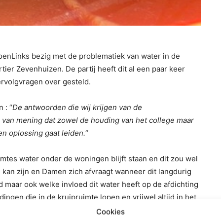
roenLinks bezig met de problematiek van water in de
ier Zevenhuizen. De partij heeft dit al een paar keer
rvolgvragen over gesteld.
 : “
De antwoorden die wij krijgen van de
n van mening dat zowel de houding van het college maar
en oplossing gaat leiden.
“
imtes water onder de woningen blijft staan en dit zou wel
nd kan zijn en Damen zich afvraagt wanneer dit langdurig
d maar ook welke invloed dit water heeft op de afdichting
ngen die in de kruipruimte lopen en vrijwel altijd in het
Cookies