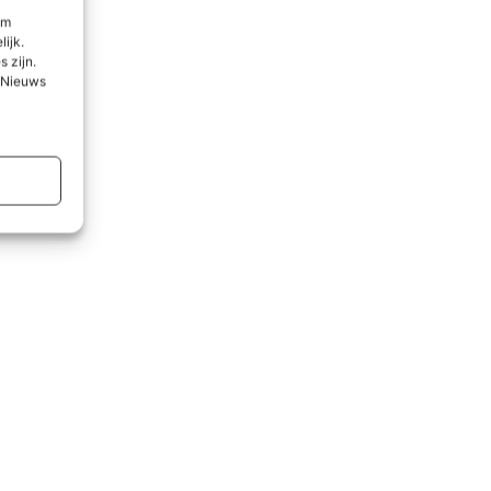
om
lijk.
 zijn.
l Nieuws