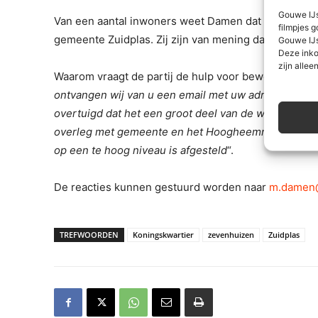
Gouwe IJs
Van een aantal inwoners weet Damen dat zij overwe
filmpjes g
gemeente Zuidplas. Zij zijn van mening dat de gemee
Gouwe IJs
Deze inko
zijn alleen
Waarom vraagt de partij de hulp voor bewoners? Di
ontvangen wij van u een email met uw adres en een f
overtuigd dat het een groot deel van de wijk betreft
overleg met gemeente en het Hoogheemraadschap 
op een te hoog niveau is afgesteld
“.
De reacties kunnen gestuurd worden naar
m.damen@
TREFWOORDEN
Koningskwartier
zevenhuizen
Zuidplas