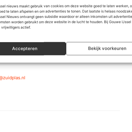
sel nieuws maakt gebruik van cookies om deze website goed te laten werken, 
gen om juridische procedures te starten tegen de
oed te laten afspelen en om advertenties te tonen. Dat laatste is helaas noodzake
nte te weinig toezicht heeft georganiseerd.
sel Nieuws ontvangt geen subsidie waardoor er alleen inkomsten uit advertenties
msten worden gebruikt om deze website in de lucht te houden. Bij Gouwe IJsse
 vrijwilligers actief.
e vraag kan raadslid Damen beantwoorden:”
Graag
oto van het water in de kruipruimte. We zijn ervan
. Met de informatie gaan wij verzoeken om een ambtelijk
Accepteren
Bekijk voorkeuren
omdat we het vermoeden hebben dat ook het grondwater
zuidplas.nl