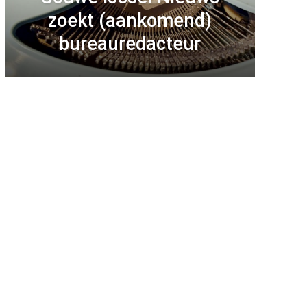
zoekt (aankomend)
bureauredacteur