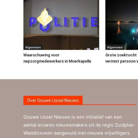
Algemeen
Algemeen
Waarschuwing voor
Grote zoektocht 
nepzorgmedewerkers in Moerkapelle
vermist persoon v
Over Gouwe IJssel Nieuws
Gouwe IJssel Nieuws is een initiatief van een
aantal ervaren nieuwsmakers uit de regio Zuidplas-
Waddinxveen aangevuld met nieuwe vrijwilligers.