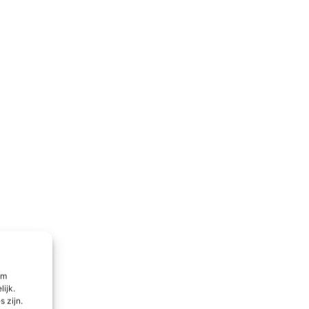
om
lijk.
 zijn.