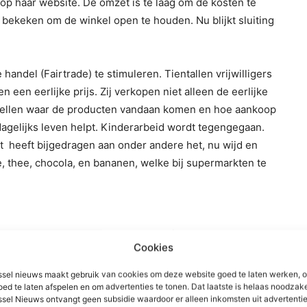
op haar website. De omzet is te laag om de kosten te
bekeken om de winkel open te houden. Nu blijkt sluiting
andel (Fairtrade) te stimuleren. Tientallen vrijwilligers
een eerlijke prijs. Zij verkopen niet alleen de eerlijke
ertellen waar de producten vandaan komen en hoe aankoop
gelijks leven helpt. Kinderarbeid wordt tegengegaan.
 heeft bijgedragen aan onder andere het, nu wijd en
ie, thee, chocola, en bananen, welke bij supermarkten te
jn betekent het dat klanten steeds minder de
Cookies
it het oog zijn verloren. Er komen nog steeds
 er te weinig om toekomstbestendig te zijn. “Vele ideeën
sel nieuws maakt gebruik van cookies om deze website goed te laten werken, 
pen te houden. Er zat helaas geen gouden tip/oplossing
oed te laten afspelen en om advertenties te tonen. Dat laatste is helaas noodzake
sel Nieuws ontvangt geen subsidie waardoor er alleen inkomsten uit advertenties
erd melden we nu dat de komende maanden worden