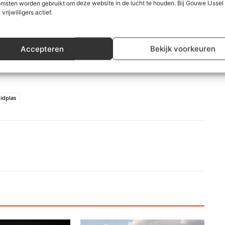
msten worden gebruikt om deze website in de lucht te houden. Bij Gouwe IJsse
rtingsacties bij. Onze vrijwilligers blijven enthousiast,
 vrijwilligers actief.
en aanprijzen. U blijft de Fairtrade doelen steunen met uw
Accepteren
Bekijk voorkeuren
idplas