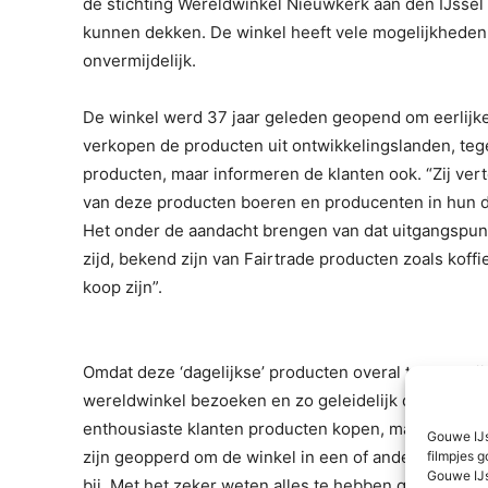
de stichting Wereldwinkel Nieuwkerk aan den IJssel 
kunnen dekken. De winkel heeft vele mogelijkheden 
onvermijdelijk.
De winkel werd 37 jaar geleden geopend om eerlijke h
verkopen de producten uit ontwikkelingslanden, tegen 
producten, maar informeren de klanten ook. “Zij v
van deze producten boeren en producenten in hun da
Het onder de aandacht brengen van dat uitgangspunt
zijd, bekend zijn van Fairtrade producten zoals koff
koop zijn”.
Omdat deze ‘dagelijkse’ producten overal te koop zi
wereldwinkel bezoeken en zo geleidelijk de winkel u
enthousiaste klanten producten kopen, maar dit zijn
Gouwe IJs
zijn geopperd om de winkel in een of andere vorm o
filmpjes g
Gouwe IJs
bij. Met het zeker weten alles te hebben geprobe