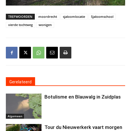
TREFWOORDEN
moordrecht
sjaloomlocatie
Sjaloomschool
vierde tochtweg
wonigen
Gerelateerd
Botulisme en Blauwalg in Zuidplas
Algemeen
Tour du Nieuwerkerk vaart morgen