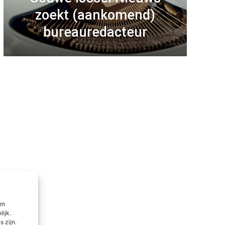
zoekt (aankomend)
bureauredacteur
om
lijk.
 zijn.