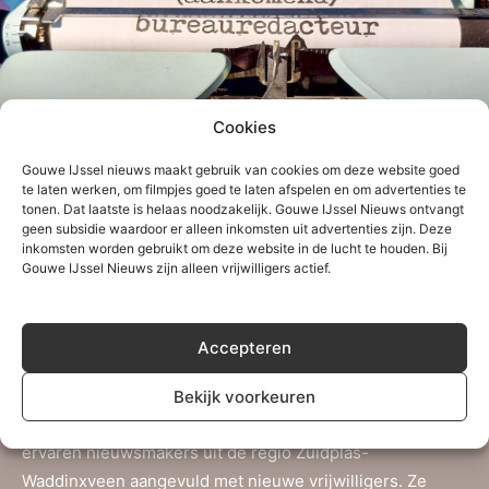
Cookies
Gouwe IJssel nieuws maakt gebruik van cookies om deze website goed
Gouwe IJssel Nieuws zoekt (aankomend)
te laten werken, om filmpjes goed te laten afspelen en om advertenties te
tonen. Dat laatste is helaas noodzakelijk. Gouwe IJssel Nieuws ontvangt
bureauredacteur
geen subsidie waardoor er alleen inkomsten uit advertenties zijn. Deze
inkomsten worden gebruikt om deze website in de lucht te houden. Bij
Gouwe IJssel Nieuws zijn alleen vrijwilligers actief.
Accepteren
Over Gouwe IJssel Nieuws
Bekijk voorkeuren
Gouwe IJssel Nieuws is een initiatief van een aantal
ervaren nieuwsmakers uit de regio Zuidplas-
Waddinxveen aangevuld met nieuwe vrijwilligers. Ze