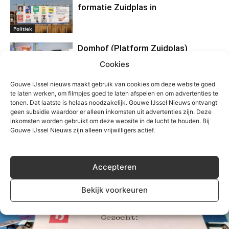
formatie Zuidplas in
Politiek
Domhof (Platform Zuidplas)
behaalt meeste stemmen
Cookies
Algemeen
Gouwe IJssel nieuws maakt gebruik van cookies om deze website goed
te laten werken, om filmpjes goed te laten afspelen en om advertenties te
Kiezer stemt 5 kandidaten met
tonen. Dat laatste is helaas noodzakelijk. Gouwe IJssel Nieuws ontvangt
geen subsidie waardoor er alleen inkomsten uit advertenties zijn. Deze
voorkeur de gemeenteraad van
inkomsten worden gebruikt om deze website in de lucht te houden. Bij
Zuidplas in
Gouwe IJssel Nieuws zijn alleen vrijwilligers actief.
Politiek
Accepteren
Bekijk voorkeuren