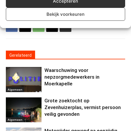
Accepteren
Bekijk voorkeuren
Gerelateerd
Waarschuwing voor
nepzorgmedewerkers in
Moerkapelle
Algemeen
Grote zoektocht op
Zevenhuizerplas, vermist persoon
veilig gevonden
Algemeen
Motorrijder gewond na eenzijdig