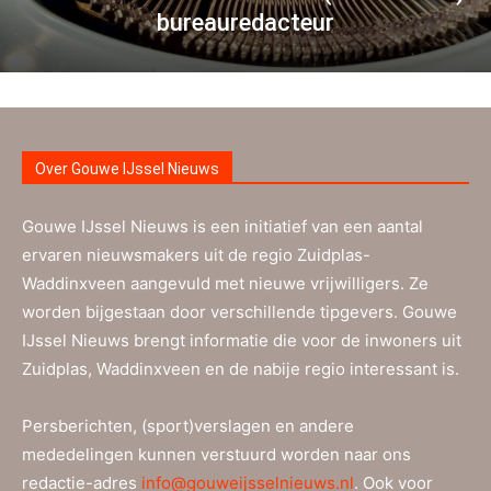
bureauredacteur
Over Gouwe IJssel Nieuws
Gouwe IJssel Nieuws is een initiatief van een aantal
ervaren nieuwsmakers uit de regio Zuidplas-
Waddinxveen aangevuld met nieuwe vrijwilligers. Ze
worden bijgestaan door verschillende tipgevers. Gouwe
IJssel Nieuws brengt informatie die voor de inwoners uit
Zuidplas, Waddinxveen en de nabije regio interessant is.
Persberichten, (sport)verslagen en andere
mededelingen kunnen verstuurd worden naar ons
redactie-adres
info@gouweijsselnieuws.nl
. Ook voor