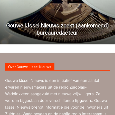
Gouwe IJssel Nieuws zoekt (aankomend)
bureauredacteur
Over Gouwe IJssel Nieuws
Gouwe IJssel Nieuws is een initiatief van een aantal
ervaren nieuwsmakers uit de regio Zuidplas-
Waddinxveen aangevuld met nieuwe vrijwilligers. Ze
worden bijgestaan door verschillende tipgevers. Gouwe
IJssel Nieuws brengt informatie die voor de inwoners uit
Zuidplas, Waddinxveen en de nabije regio interessant is.