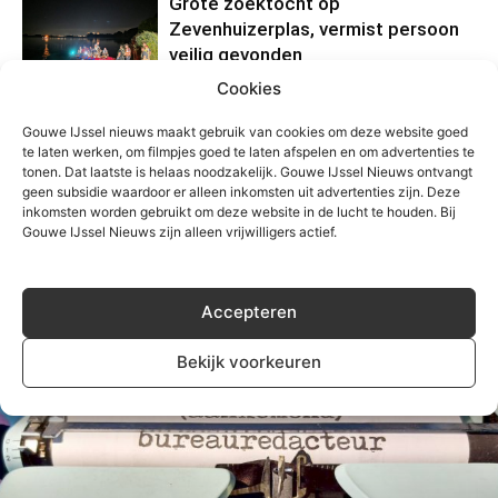
Grote zoektocht op
Zevenhuizerplas, vermist persoon
veilig gevonden
Algemeen
Cookies
Motorrijder gewond na eenzijdig
Gouwe IJssel nieuws maakt gebruik van cookies om deze website goed
ongeval Kortenoord in
te laten werken, om filmpjes goed te laten afspelen en om advertenties te
Nieuwerkerk
tonen. Dat laatste is helaas noodzakelijk. Gouwe IJssel Nieuws ontvangt
geen subsidie waardoor er alleen inkomsten uit advertenties zijn. Deze
Algemeen
inkomsten worden gebruikt om deze website in de lucht te houden. Bij
Gouwe IJssel Nieuws zijn alleen vrijwilligers actief.
Accepteren
Bekijk voorkeuren