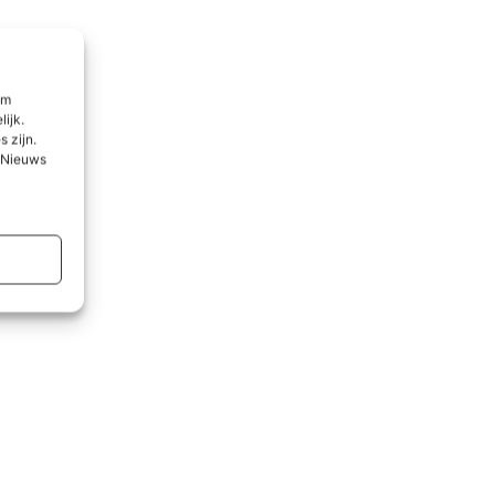
om
lijk.
 zijn.
l Nieuws