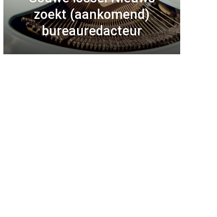
zoekt (aankomend)
bureauredacteur