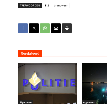
TREFWOORDEN
112
brandweer
Gerelateerd
Algemeen
Algemeen