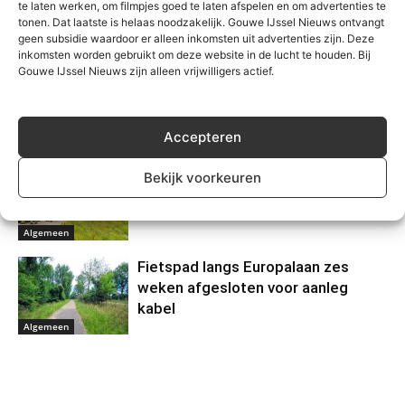
te laten werken, om filmpjes goed te laten afspelen en om advertenties te
tonen. Dat laatste is helaas noodzakelijk. Gouwe IJssel Nieuws ontvangt
Gerelateerd
geen subsidie waardoor er alleen inkomsten uit advertenties zijn. Deze
inkomsten worden gebruikt om deze website in de lucht te houden. Bij
Gouwe IJssel Nieuws zijn alleen vrijwilligers actief.
Grote zoektocht op
Zevenhuizerplas, vermist persoon
veilig gevonden
Accepteren
Algemeen
Motorrijder gewond na eenzijdig
Bekijk voorkeuren
ongeval Kortenoord in
Nieuwerkerk
Algemeen
Fietspad langs Europalaan zes
weken afgesloten voor aanleg
kabel
Algemeen