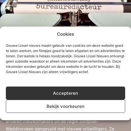
Cookies
Gouwe IJssel nieuws maakt gebruik van cookies om deze website goed
Gouwe IJssel Nieuws zoekt (aankomend)
te laten werken, om filmpjes goed te laten afspelen en om advertenties te
tonen. Dat laatste is helaas noodzakelijk. Gouwe IJssel Nieuws ontvangt
bureauredacteur
geen subsidie waardoor er alleen inkomsten uit advertenties zijn. Deze
inkomsten worden gebruikt om deze website in de lucht te houden. Bij
Gouwe IJssel Nieuws zijn alleen vrijwilligers actief.
Accepteren
Over Gouwe IJssel Nieuws
Bekijk voorkeuren
Gouwe IJssel Nieuws is een initiatief van een aantal
ervaren nieuwsmakers uit de regio Zuidplas-
Waddinxveen aangevuld met nieuwe vrijwilligers. Ze