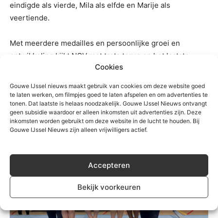
eindigde als vierde, Mila als elfde en Marije als
veertiende.
Met meerdere medailles en persoonlijke groei en
ontwikkeling kijkt NGV met trots terug op het laatste
Cookies
Districtsweekend. De laatste weken van het seizoen staat
er nog een vloerfinale in Ahoy en onderlinge wedstrijd
Gouwe IJssel nieuws maakt gebruik van cookies om deze website goed
op het programma.
te laten werken, om filmpjes goed te laten afspelen en om advertenties te
tonen. Dat laatste is helaas noodzakelijk. Gouwe IJssel Nieuws ontvangt
geen subsidie waardoor er alleen inkomsten uit advertenties zijn. Deze
inkomsten worden gebruikt om deze website in de lucht te houden. Bij
Gouwe IJssel Nieuws zijn alleen vrijwilligers actief.
Accepteren
Bekijk voorkeuren