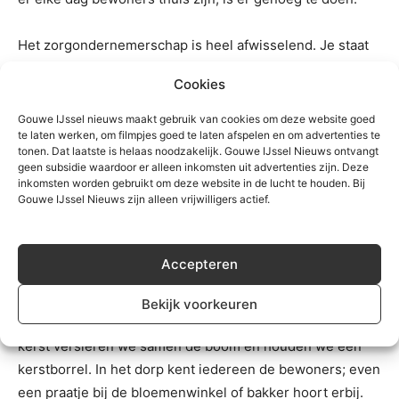
Het zorgondernemerschap is heel afwisselend. Je staat
op de werkvloer en je regelt alle organisatorische zaken
Cookies
eromheen. Als ik niet met de bewoners ben, maak ik de
werkroosters, heb ik contact met wettelijk
Gouwe IJssel nieuws maakt gebruik van cookies om deze website goed
te laten werken, om filmpjes goed te laten afspelen en om advertenties te
vertegenwoordigers en pak ik andere praktische en
tonen. Dat laatste is helaas noodzakelijk. Gouwe IJssel Nieuws ontvangt
administratieve zaken op. Geen dag is hetzelfde.’
geen subsidie waardoor er alleen inkomsten uit advertenties zijn. Deze
inkomsten worden gebruikt om deze website in de lucht te houden. Bij
Gouwe IJssel Nieuws zijn alleen vrijwilligers actief.
Geworteld in het dorp
Yvette vertelt enthousiast: ‘Thomashuis Moordrecht ligt
in de Dorpsstraat: het is hier ons kent ons. We wonen in
Accepteren
een actieve straat, waar we veel samen ondernemen. Zo
hebben we vaak Halloween georganiseerd voor kinderen
Bekijk voorkeuren
uit de buurt, met Pasen spelen we paasbingo en met
kerst versieren we samen de boom en houden we een
kerstborrel. In het dorp kent iedereen de bewoners; even
een praatje bij de bloemenwinkel of bakker hoort erbij.