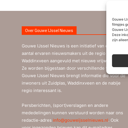
Gouwe IJs
filmpjes g
Gouwe IJs
Over Gouwe IJssel Nieuws
Deze inko
zijn alleen
Gouwe IJssel Nieuws is een initiatief van een
aantal ervaren nieuwsmakers uit de regio Zuidplas-
Waddinxveen aangevuld met nieuwe vrijwilligers.
Ze worden bijgestaan door verschillende tipgevers.
Gouwe IJssel Nieuws brengt informatie die voor de
inwoners uit Zuidplas, Waddinxveen en de nabije
regio interessant is.
Persberichten, (sport)verslagen en andere
mededelingen kunnen verstuurd worden naar ons
redactie-adres
info@gouweijsselnieuws.nl
. Ook
voor ingezonden brieven kan dit e-mailadres