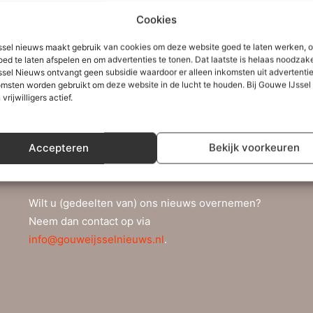
Cookies
sel nieuws maakt gebruik van cookies om deze website goed te laten werken, 
oed te laten afspelen en om advertenties te tonen. Dat laatste is helaas noodzake
sel Nieuws ontvangt geen subsidie waardoor er alleen inkomsten uit advertenties
Copyright
msten worden gebruikt om deze website in de lucht te houden. Bij Gouwe IJsse
 vrijwilligers actief.
Het is niet toegestaan (gedeelten van) teksten,
foto’s of video’s van deze website zonder
Accepteren
Bekijk voorkeuren
toestemming van Gouwe IJssel Nieuws elders te
publiceren.
Wilt u (gedeelten van) ons nieuws overnemen?
Neem dan contact op via
info@gouweijsselnieuws.nl
.