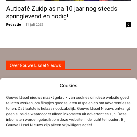
Auticafé Zuidplas na 10 jaar nog steeds
springlevend en nodig!
Redactie
-
11 juli 2025
0
Over Gouwe IJssel Nieuws
Gouwe IJssel Nieuws is een initiatief van een aantal
Cookies
ervaren nieuwsmakers uit de regio Zuidplas-
Waddinxveen aangevuld met nieuwe vrijwilligers. Ze
Gouwe IJssel nieuws maakt gebruik van cookies om deze website goed
te laten werken, om filmpjes goed te laten afspelen en om advertenties te
worden bijgestaan door verschillende tipgevers. Gouwe
tonen. Dat laatste is helaas noodzakelijk. Gouwe IJssel Nieuws ontvangt
IJssel Nieuws brengt informatie die voor de inwoners uit
geen subsidie waardoor er alleen inkomsten uit advertenties zijn. Deze
inkomsten worden gebruikt om deze website in de lucht te houden. Bij
Zuidplas, Waddinxveen en de nabije regio interessant is.
Gouwe IJssel Nieuws zijn alleen vrijwilligers actief.