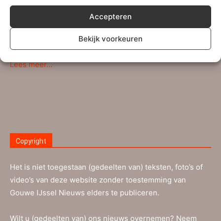
Persberichten, (sport)verslagen en andere
mededelingen kunnen verstuurd worden naar ons
Accepteren
redactie-adres
info@gouweijsselnieuws.nl
. Ook voor
Bekijk voorkeuren
ingezonden brieven kan dit e-mailadres gebruikt worden.
Lees meer…
Copyright
Het is niet toegestaan (gedeelten van) teksten, foto’s of
video’s van deze website zonder toestemming van
Gouwe IJssel Nieuws elders te publiceren.
Wilt u (gedeelten van) ons nieuws overnemen? Neem