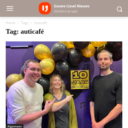
Home
Tags
Auticafé
Tag: auticafé
Algemeen