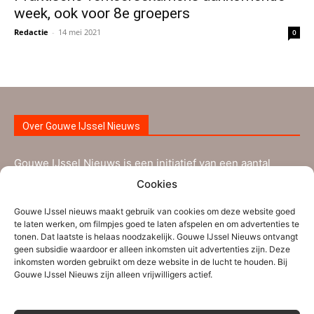
week, ook voor 8e groepers
Redactie
-
14 mei 2021
0
Over Gouwe IJssel Nieuws
Gouwe IJssel Nieuws is een initiatief van een aantal
ervaren nieuwsmakers uit de regio Zuidplas-
Cookies
Waddinxveen aangevuld met nieuwe vrijwilligers. Ze
Gouwe IJssel nieuws maakt gebruik van cookies om deze website goed
worden bijgestaan door verschillende tipgevers. Gouwe
te laten werken, om filmpjes goed te laten afspelen en om advertenties te
IJssel Nieuws brengt informatie die voor de inwoners uit
tonen. Dat laatste is helaas noodzakelijk. Gouwe IJssel Nieuws ontvangt
geen subsidie waardoor er alleen inkomsten uit advertenties zijn. Deze
Zuidplas, Waddinxveen en de nabije regio interessant is.
inkomsten worden gebruikt om deze website in de lucht te houden. Bij
Gouwe IJssel Nieuws zijn alleen vrijwilligers actief.
Persberichten, (sport)verslagen en andere
mededelingen kunnen verstuurd worden naar ons