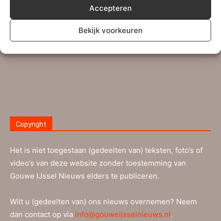
Accepteren
redactie-adres
info@gouweijsselnieuws.nl
. Ook voor
ingezonden brieven kan dit e-mailadres gebruikt worden.
Bekijk voorkeuren
Lees meer…
Copyright
Het is niet toegestaan (gedeelten van) teksten, foto’s of
video’s van deze website zonder toestemming van
Gouwe IJssel Nieuws elders te publiceren.
Wilt u (gedeelten van) ons nieuws overnemen? Neem
dan contact op via
info@gouweijsselnieuws.nl
.